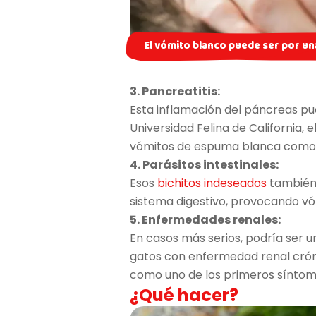
El vómito blanco puede ser por un
3. Pancreatitis:
Esta inflamación del páncreas pue
Universidad Felina de California, 
vómitos de espuma blanca como s
4. Parásitos intestinales:
Esos
bichitos indeseados
también 
sistema digestivo, provocando v
5. Enfermedades renales:
En casos más serios, podría ser u
gatos con enfermedad renal crón
como uno de los primeros síntom
¿Qué hacer?