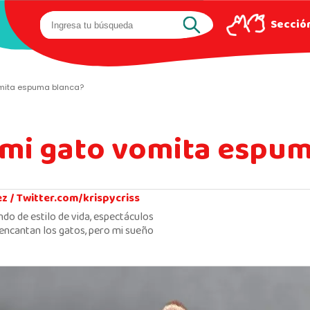
Sección
omita espuma blanca?
 mi gato vomita espu
ez /
Twitter.com/krispycriss
ndo de estilo de vida, espectáculos
encantan los gatos, pero mi sueño