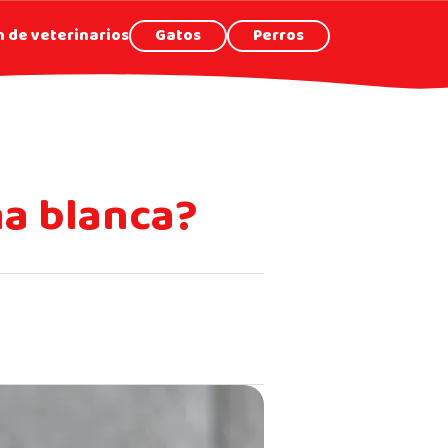
 de veterinarios
Gatos
Perros
ma blanca?