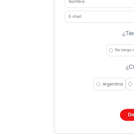
¿Ti
No tengo 
¿C
Argentina