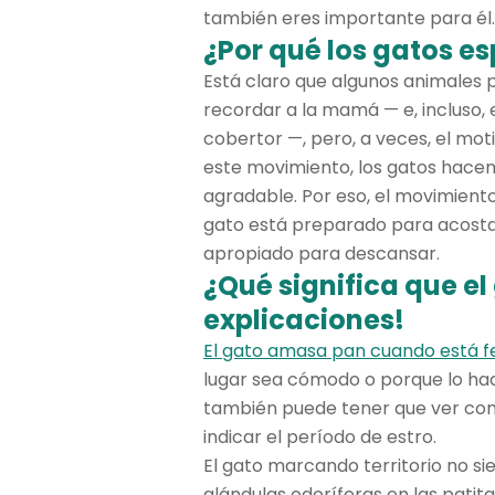
también eres importante para él.
¿Por qué los gatos es
Está claro que algunos animales
recordar a la mamá — e, incluso,
cobertor —, pero, a veces, el mot
este movimiento, los gatos hacen
agradable. Por eso, el movimient
gato está preparado para acostar
apropiado para descansar.
¿Qué significa que e
explicaciones!
El gato amasa pan cuando está fe
lugar sea cómodo o porque lo hac
también puede tener que ver con 
indicar el período de estro.
El gato marcando territorio no si
glándulas odoríferas en las patitas