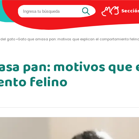
Sección
del gato
Gato que amasa pan: motivos que explican el comportamiento felin
sa pan: motivos que e
nto felino