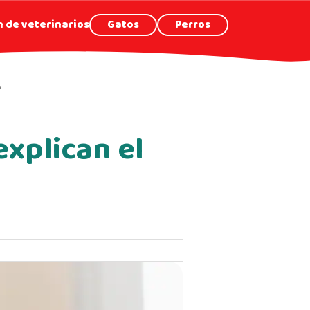
 de veterinarios
Gatos
Perros
o
xplican el