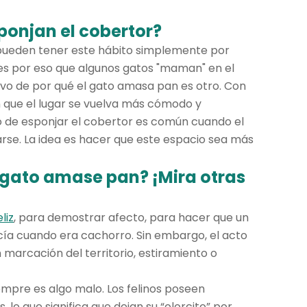
ponjan el cobertor?
 pueden tener este hábito simplemente por
 es por eso que algunos gatos "maman" en el
ivo de por qué el gato amasa pan es otro. Con
 que el lugar se vuelva más cómodo y
o de esponjar el cobertor es común cuando el
se. La idea es hacer que este espacio sea más
l gato amase pan? ¡Mira otras
liz
, para demostrar afecto, para hacer que un
ía cuando era cachorro. Sin embargo, el acto
marcación del territorio, estiramiento o
empre es algo malo. Los felinos poseen
, lo que significa que dejan su “olorcito” por