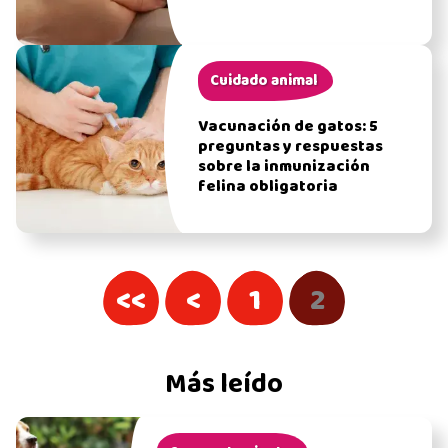
Cuidado animal
Vacunación de gatos: 5
preguntas y respuestas
sobre la inmunización
felina obligatoria
<<
<
1
2
Más leído