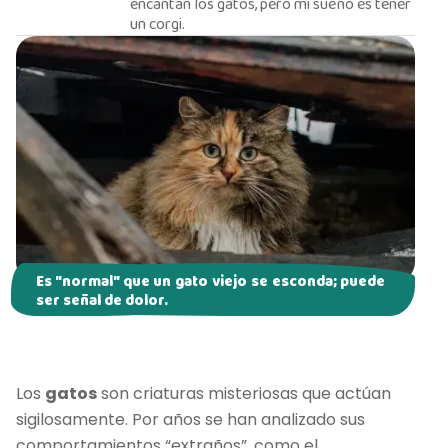
encantan los gatos, pero mi sueño es tener
un corgi.
Es "normal" que un gato viejo se esconda; puede
ser señal de dolor.
Los
gatos
son criaturas misteriosas que actúan
sigilosamente. Por años se han analizado sus
comportamientos “extraños”, como el