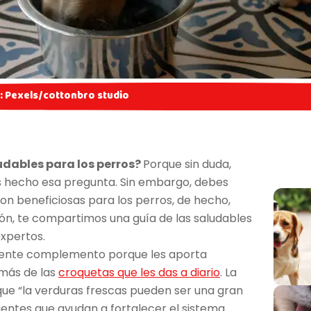
: Pexels/cottonbro studio
udables para los perros?
Porque sin duda,
 hecho esa pregunta. Sin embargo, debes
on beneficiosas para los perros, de hecho,
ión, te compartimos una guía de las saludables
expertos.
lente complemento porque les aporta
emás de las
croquetas que les das a diario
. La
que “la verduras frescas pueden ser una gran
rientes que ayudan a fortalecer el sistema