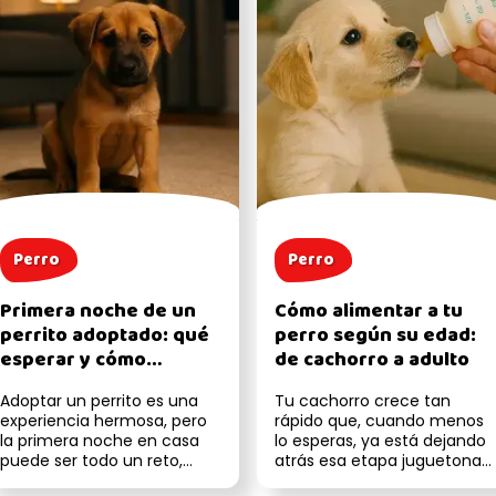
Perro
Perro
Primera noche de un
Cómo alimentar a tu
perrito adoptado: qué
perro según su edad:
esperar y cómo
de cachorro a adulto
ayudarlo
Adoptar un perrito es una
Tu cachorro crece tan
experiencia hermosa, pero
rápido que, cuando menos
la primera noche en casa
lo esperas, ya está dejando
puede ser todo un reto,
atrás esa etapa juguetona
tanto para él como para ti.
(y mordelona) para