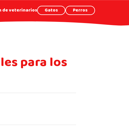
 de veterinarios
Gatos
Perros
les para los