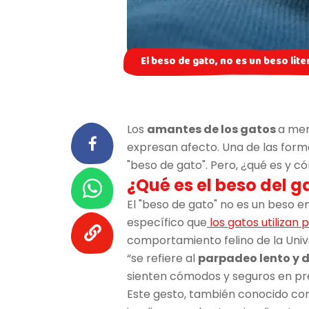
El beso de gato, no es un beso lite
Los
amantes de los gatos
a men
expresan afecto. Una de las forma
"beso de gato". Pero, ¿qué es y có
¿Qué es el beso del g
El "beso de gato" no es un beso 
específico que
los gatos utilizan
comportamiento felino de la Unive
“se refiere al
parpadeo lento y 
sienten cómodos y seguros en pr
Este gesto, también conocido c