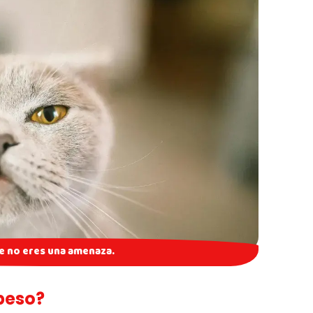
ue no eres una amenaza.
beso?