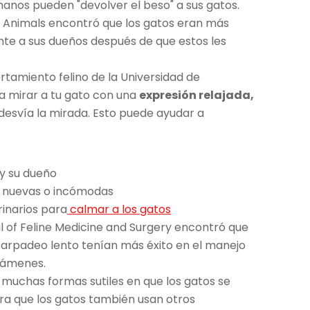
manos pueden "devolver el beso" a sus gatos.
ta Animals encontró que los gatos eran más
e a sus dueños después de que estos les
tamiento felino de la Universidad de
nta mirar a tu gato con una
expresión relajada,
desvía la mirada. Esto puede ayudar a
 y su dueño
es nuevas o incómodas
rinarios para
calmar a los gatos
l of Feline Medicine and Surgery encontró que
l parpadeo lento tenían más éxito en el manejo
xámenes.
s muchas formas sutiles en que los gatos se
ura que los gatos también usan otros