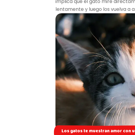
implica que el gato mire directame
lentamente y luego los vuelva a ab
Los gatos te muestran amor con u