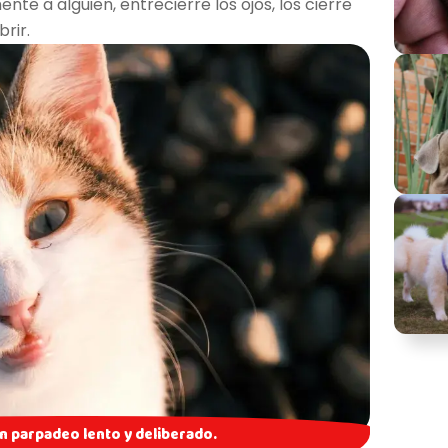
nte a alguien, entrecierre los ojos, los cierre
rir.
n parpadeo lento y deliberado.