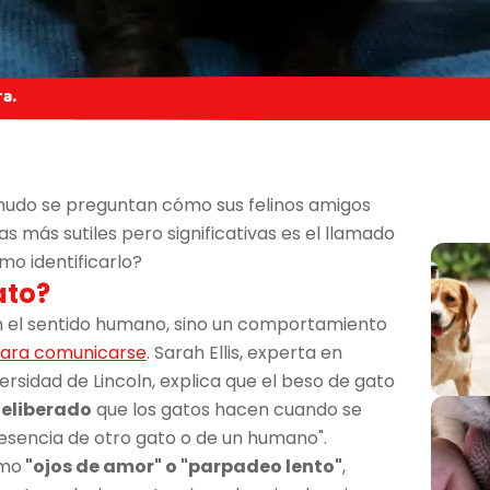
ra.
udo se preguntan cómo sus felinos amigos
s más sutiles pero significativas es el llamado
mo identificarlo?
ato?
en el sentido humano, sino un comportamiento
 para comunicarse
. Sarah Ellis, experta en
rsidad de Lincoln, explica que el beso de gato
deliberado
que los gatos hacen cuando se
esencia de otro gato o de un humano".
omo
"ojos de amor" o "parpadeo lento"
,