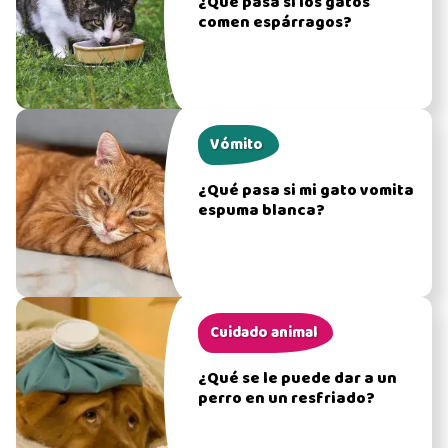
¿Qué pasa si los gatos
comen espárragos?
Vómito
¿Qué pasa si mi gato vomita
espuma blanca?
Cuidado animal
¿Qué se le puede dar a un
perro en un resfriado?