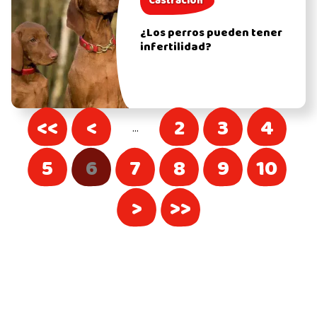
Castración
¿Los perros pueden tener
infertilidad?
<<
<
2
3
4
…
5
6
7
8
9
10
>
>>