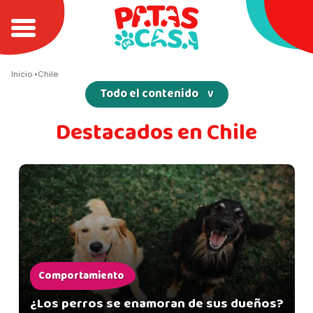
Inicio
Chile
Todo el contenido
Argentina
Destacados en Chile
Chile
Colombia
México
Comportamiento
¿Los perros se enamoran de sus dueños?