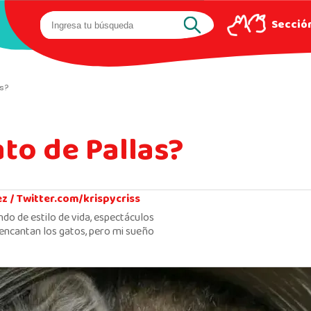
Sección
as?
ato de Pallas?
ez /
Twitter.com/krispycriss
ndo de estilo de vida, espectáculos
encantan los gatos, pero mi sueño