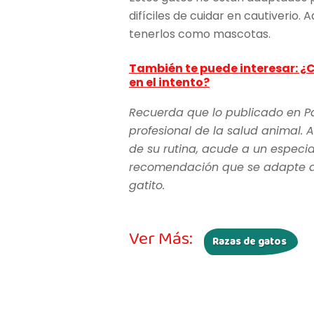
difíciles de cuidar en cautiverio. 
tenerlos como mascotas.
También te puede interesar: ¿C
en el intento?
Recuerda que lo publicado en P
profesional de la salud animal. A
de su rutina, acude a un especia
recomendación que se adapte a l
gatito.
Ver Más:
Razas de gatos