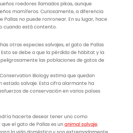
equeños roedores llamados pikas, aunque
eños mamíferos. Curiosamente, a diferencia
de Pallas no puede ronronear. En su lugar, hace
rto cuando está contento.
 otras especies salvajes, el gato de Pallas
 Esto se debe a que la pérdida de hábitat y la
peligrosamente las poblaciones de gatos de
 Conservation Biology estima que quedan
n estado salvaje. Esta cifra alarmante ha
s esfuerzos de conservación en varios países
odría hacerte desear tener uno como
que el gato de Pallas es un
animal salvaje
.
para la vida doméstica y son extremadamente