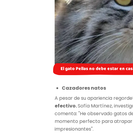
El gato Pellas no debe estar en ca
Cazadores natos
A pesar de su apariencia regordet
efectivo.
Sofía Martínez, investig
comenta: "He observado gatos de 
momento perfecto para atrapar a 
impresionantes".