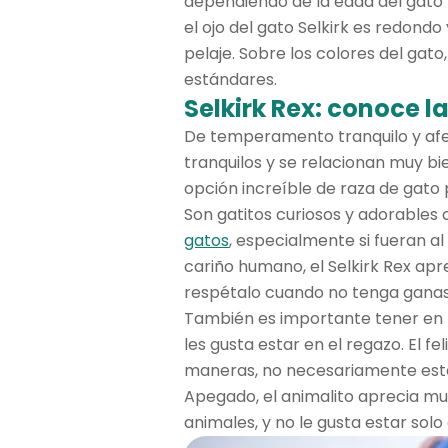
dependiendo de la edad del gato y
el ojo del gato Selkirk es redondo
pelaje. Sobre los colores del gato
estándares.
Selkirk Rex: conoce l
De temperamento tranquilo y afec
tranquilos y se relacionan muy bi
opción increíble de raza de gato
Son gatitos curiosos y adorables 
gatos
, especialmente si fueran al
cariño humano, el Selkirk Rex apr
respétalo cuando no tenga ganas
También es importante tener en m
les gusta estar en el regazo. El 
maneras, no necesariamente estan
Apegado, el animalito aprecia m
animales, y no le gusta estar solo