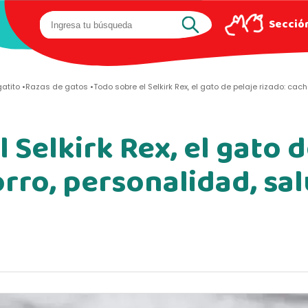
Sección
atito
Razas de gatos
Todo sobre el Selkirk Rex, el gato de pelaje rizado: ca
 Selkirk Rex, el gato d
orro, personalidad, s