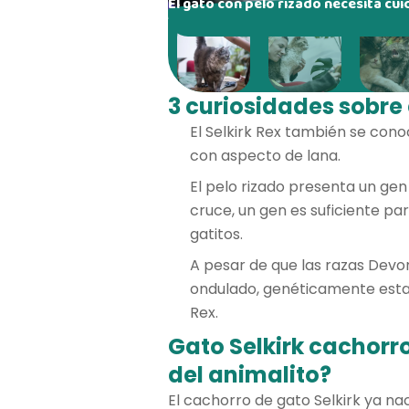
El gato con pelo rizado necesita cu
3 curiosidades sobre 
El Selkirk Rex también se cono
con aspecto de lana.
El pelo rizado presenta un gen
cruce, un gen es suficiente pa
gatitos.
A pesar de que las razas Devo
ondulado, genéticamente estas
Rex.
Gato Selkirk cachorr
del animalito?
El cachorro de gato Selkirk ya na