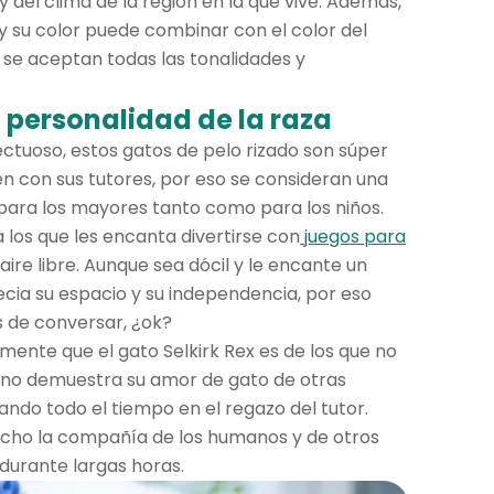
 del clima de la región en la que vive. Además,
 y su color puede combinar con el color del
, se aceptan todas las tonalidades y
a personalidad de la raza
tuoso, estos gatos de pelo rizado son súper
en con sus tutores, por eso se consideran una
 para los mayores tanto como para los niños.
a los que les encanta divertirse con
juegos para
 aire libre. Aunque sea dócil y le encante un
ecia su espacio y su independencia, por eso
 de conversar, ¿ok?
ente que el gato Selkirk Rex es de los que no
felino demuestra su amor de gato de otras
do todo el tiempo en el regazo del tutor.
ucho la compañía de los humanos y de otros
 durante largas horas.