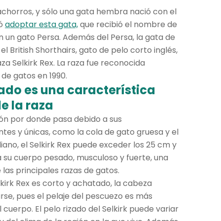
achorros, y sólo una gata hembra nació con el
ió
adoptar esta gata,
que recibió el nombre de
on un gato Persa. Además del Persa, la gata de
l British Shorthairs, gato de pelo corto inglés,
za Selkirk Rex. La raza fue reconocida
 de gatos en 1990.
izado es una característica
e la raza
ción por donde pasa debido a sus
ntes y únicas, como la cola de gato gruesa y el
ano, el Selkirk Rex puede exceder los 25 cm y
a su cuerpo pesado, musculoso y fuerte, una
las principales razas de gatos.
lkirk Rex es corto y achatado, la cabeza
rse, pues el pelaje del pescuezo es más
cuerpo. El pelo rizado del Selkirk puede variar