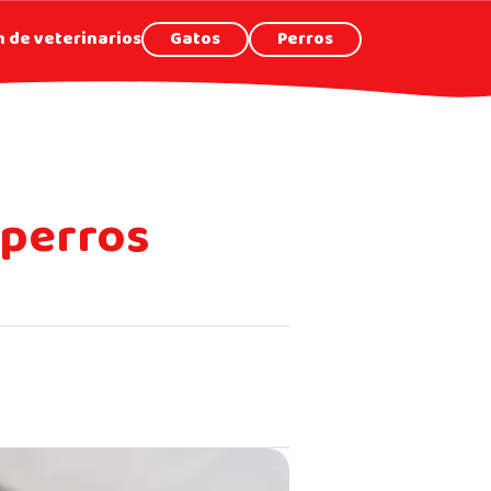
 de veterinarios
Gatos
Perros
 perros