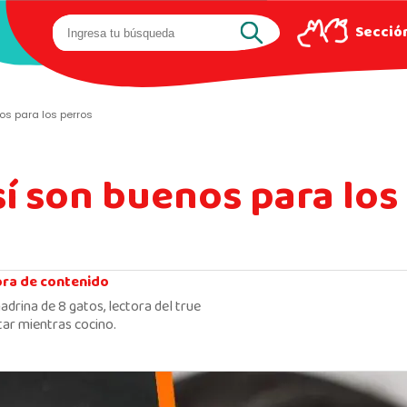
Sección
s para los perros
í son buenos para los
ora de contenido
adrina de 8 gatos, lectora del true
ar mientras cocino.