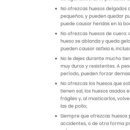
No ofrezcas huesos delgados o f
pequeños, y pueden quedar pu
puede causar heridas en la boc
No ofrezcas huesos de cuero: c
hueso se ablanda y queda gela
pueden causar asfixia e, inclus
No le dejes durante mucho tie
muy duros y resistentes. A pes
período, pueden forzar demas
No ofrezcas los huesos que s
tienen sal, los huesos asados
frágiles y, al masticarlos, vol
las de pollo;
Siempre que ofrezcas huesos pa
accidentes, o de otra forma p