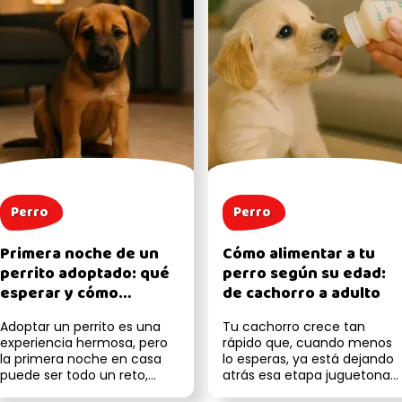
Perro
Perro
Primera noche de un
Cómo alimentar a tu
perrito adoptado: qué
perro según su edad:
esperar y cómo
de cachorro a adulto
ayudarlo
Adoptar un perrito es una
Tu cachorro crece tan
experiencia hermosa, pero
rápido que, cuando menos
la primera noche en casa
lo esperas, ya está dejando
puede ser todo un reto,
atrás esa etapa juguetona
tanto para él como para ti.
(y mordelona) para