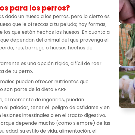
esos para los perros?
s dado un hueso a los perros, pero lo cierto es
eso que le ofrezcas a tu peludo; hay formas,
e los que están hechos los huesos. En cuanto a
o que dependan del animal del que provenga el
, cerdo, res, borrego o huesos hechos de
amente es una opción rígida, difícil de roer
ta de tu perro.
nimales pueden ofrecer nutrientes que
 son parte de la dieta BARF.
e, al momento de ingerirlos, puedan
el paladar, tener el peligro de asfixiarse y en
siones intestinales o en el tracto digestivo.
 porque depende mucho (como siempre) de las
 edad, su estilo de vida, alimentación, el