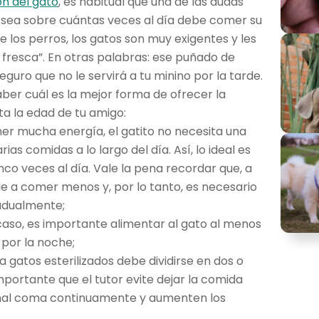
ón del gato
, es habitual que una de las dudas
 sea sobre cuántas veces al día debe comer su
de los perros, los gatos son muy exigentes y les
fresca”. En otras palabras: ese puñado de
guro que no le servirá a tu minino por la tarde.
ber cuál es la mejor forma de ofrecer la
ta la edad de tu amigo:
ner mucha energía, el gatito no necesita una
ias comidas a lo largo del día. Así, lo ideal es
inco veces al día. Vale la pena recordar que, a
de a comer menos y, por lo tanto, es necesario
adualmente;
caso, es importante alimentar al gato al menos
 por la noche;
a gatos esterilizados debe dividirse en dos o
mportante que el tutor evite dejar la comida
nimal coma continuamente y aumenten los