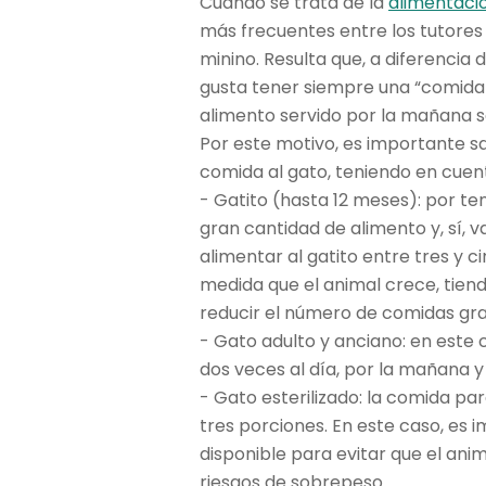
Cuando se trata de la
alimentaci
más frecuentes entre los tutores
minino. Resulta que, a diferencia 
gusta tener siempre una “comida 
alimento servido por la mañana se
Por este motivo, es importante sa
comida al gato, teniendo en cuen
- Gatito (hasta 12 meses): por te
gran cantidad de alimento y, sí, var
alimentar al gatito entre tres y c
medida que el animal crece, tien
reducir el número de comidas gr
- Gato adulto y anciano: en este 
dos veces al día, por la mañana y
- Gato esterilizado: la comida par
tres porciones. En este caso, es i
disponible para evitar que el a
riesgos de sobrepeso.