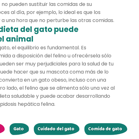
no pueden sustituir las comidas de su
es al día, por ejemplo, lo ideal es que los
 a una hora que no perturbe las otras comidas.
a dieta del gato puede
el animal
gato, el equilibrio es fundamental. Es
ida a disposición del felino u ofrecérsela sólo
ueden ser muy perjudiciales para la salud de tu
, puede hacer que su mascota coma más de lo
convierta en un gato obeso, incluso con una
tro lado, el felino que se alimenta sólo una vez al
dieta saludable y puede acabar desarrollando
idosis hepática felina.
Gato
Cuidado del gato
Comida de gato