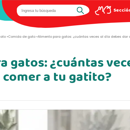
Sección
gato
Comida de gato
Alimento para gatos: ¿cuántas veces al día debes dar 
a gatos: ¿cuántas vece
 comer a tu gatito?