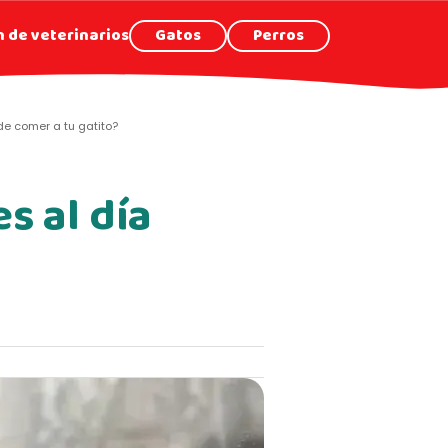
 de veterinarios
Gatos
Perros
de comer a tu gatito?
s al día