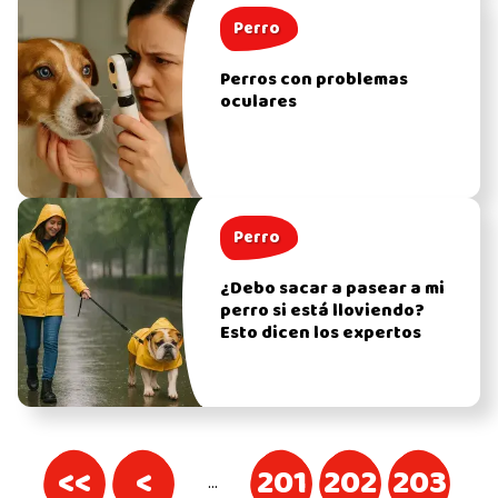
Perro
Perros con problemas
oculares
Perro
¿Debo sacar a pasear a mi
perro si está lloviendo?
Esto dicen los expertos
<<
<
201
202
203
…