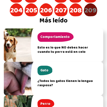
204
205
206
207
208
209
Más leído
Comportamiento
Esto es lo que NO debes hacer
cuando tu perra está en celo
Gato
¿Todos los gatos tienen la lengua
rasposa?
Perro