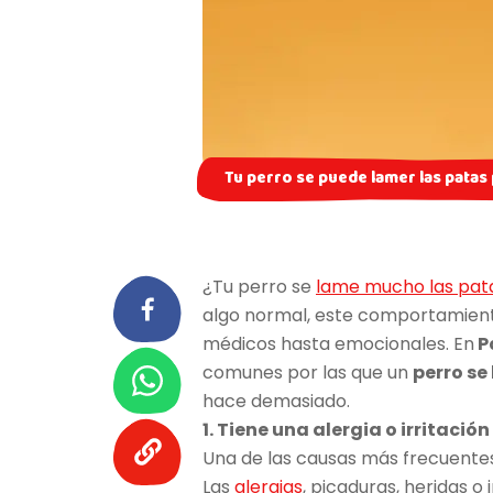
Tu perro se puede lamer las patas
¿Tu perro se
lame mucho las pat
algo normal, este comportamient
médicos hasta emocionales. En
P
comunes por las que un
perro se
hace demasiado.
1. Tiene una alergia o irritación 
Una de las causas más frecuentes
Las
alergias
, picaduras, heridas o