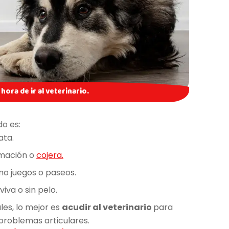
hora de ir al veterinario.
do es:
ata.
amación o
cojera.
mo juegos o paseos.
iva o sin pelo.
ales, lo mejor es
acudir al veterinario
para
 problemas articulares.