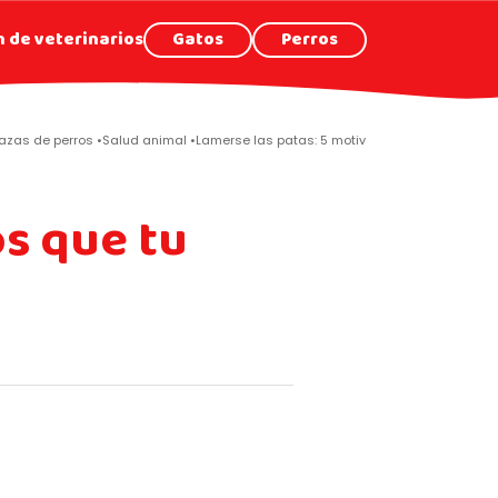
 de veterinarios
Gatos
Perros
azas de perros
Salud animal
Lamerse las patas: 5 motivos por los que tu per
os que tu