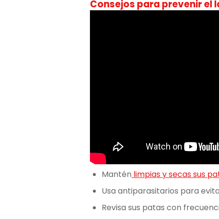
Consejos para prevenir el 
Mantén
limpias y secas sus pa
Usa antiparasitarios para evit
Revisa sus patas con frecuenci