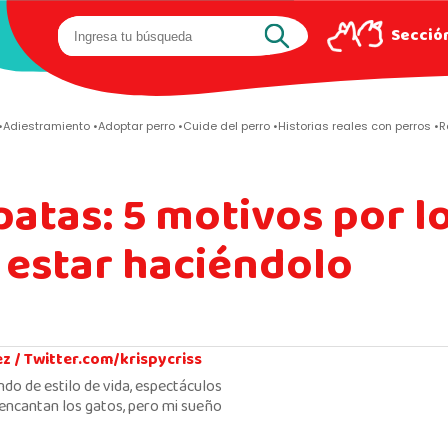
Sección
Adiestramiento
Adoptar perro
Cuide del perro
Historias reales con perros
R
patas: 5 motivos por l
 estar haciéndolo
ez /
Twitter.com/krispycriss
ndo de estilo de vida, espectáculos
encantan los gatos, pero mi sueño