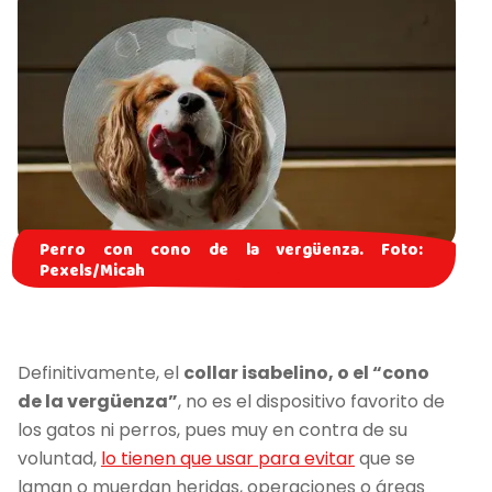
Perro con cono de la vergüenza. Foto:
Pexels/Micah
Definitivamente, el
collar isabelino, o el “cono
de la vergüenza”
, no es el dispositivo favorito de
los gatos ni perros, pues muy en contra de su
voluntad,
lo tienen que usar para evitar
que se
laman o muerdan heridas, operaciones o áreas