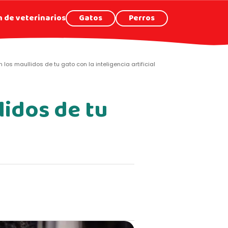
 de veterinarios
Gatos
Perros
n los maullidos de tu gato con la inteligencia artificial
lidos de tu