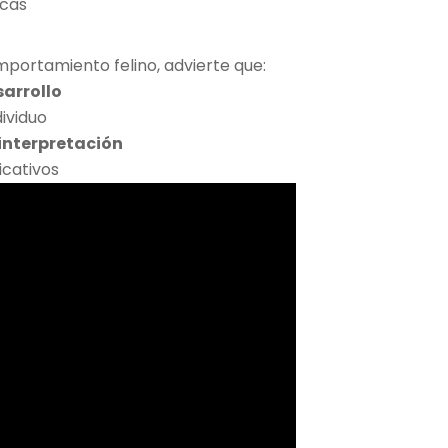
icas
mportamiento felino, advierte que:
sarrollo
dividuo
 interpretación
icativos