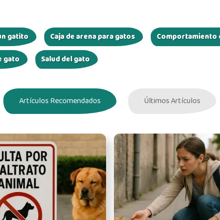
n gatito
Caja de arena para gatos
Comportamiento d
e gato
Salud del gato
Artículos Recomendados
Últimos Artículos