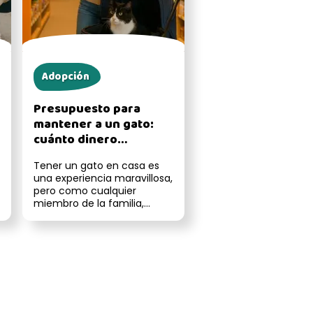
Adopción
Presupuesto para
mantener a un gato:
cuánto dinero
necesitas para darle
Tener un gato en casa es
una buena vida
una experiencia maravillosa,
pero como cualquier
miembro de la familia,
también necesita cuidados,
tiempo y...