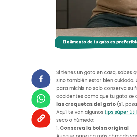
El alimento de tu gato es preferib
Si tienes un gato en casa, sabes q
sino también estar bien cuidada
para michis no solo conserva su f
accidentes como que tu gato se a
las croquetas del gato
(sí, pa
Aquí te van algunos
tips súper úti
seco o húmedo:
1.
Conserva la bolsa original
Aunque parezca más cómodo vacia