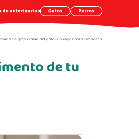
 de veterinarios
Gatos
Perros
omida de gato
Salud del gato
Consejos para almacenar bien el alimento de 
limento de tu