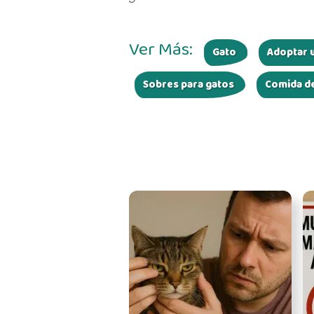
Ver Más:
Gato
Adoptar u
Sobres para gatos
Comida d