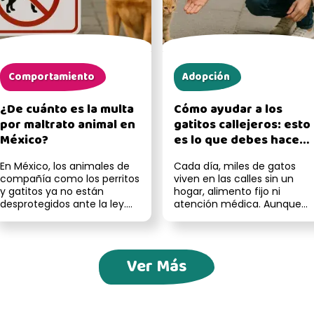
Comportamiento
Adopción
¿De cuánto es la multa
Cómo ayudar a los
por maltrato animal en
gatitos callejeros: esto
México?
es lo que debes hacer,
según expertos
En México, los animales de
Cada día, miles de gatos
compañía como los perritos
viven en las calles sin un
y gatitos ya no están
hogar, alimento fijo ni
desprotegidos ante la ley.
atención médica. Aunque
Gracias a reformas
muchos son
recientes ...
independientes, eso n...
Ver Más