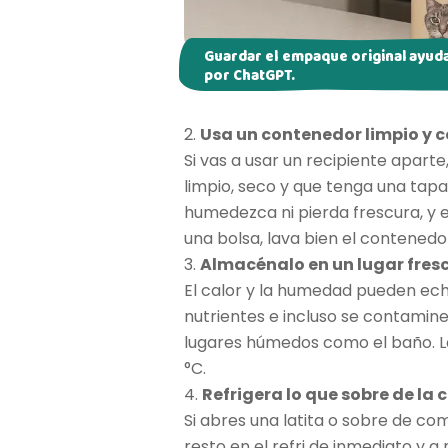
Guardar el empaque original ayuda
por ChatGPT.
2.
Usa un contenedor limpio y 
Si vas a usar un recipiente apar
limpio, seco y que tenga una tapa
humedezca ni pierda frescura, y e
una bolsa, lava bien el contened
3.
Almacénalo en un lugar fresc
El calor y la humedad pueden ech
nutrientes e incluso se contamine.
lugares húmedos como el baño. L
°C.
4.
Refrigera lo que sobre de l
Si abres una latita o sobre de co
resto en el refri de inmediato y a