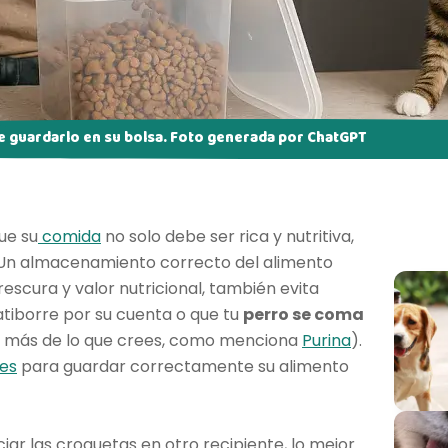
le guardarlo en su bolsa. Foto generada por ChatGPT
ue su
comida
no solo debe ser rica y nutritiva,
. Un almacenamiento correcto del alimento
rescura y valor nutricional, también evita
tiborre por su cuenta o que tu
perro se coma
sa más de lo que crees, como menciona
Purina
).
les
para guardar correctamente su alimento
r las croquetas en otro recipiente, lo mejor