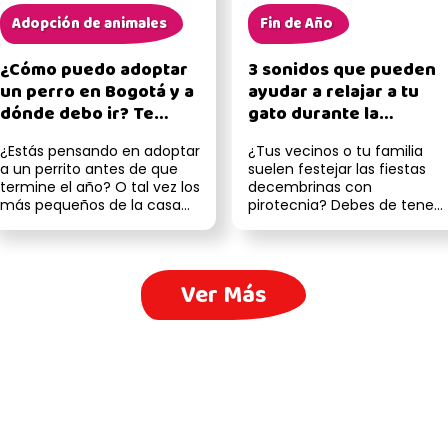
Adopción de animales
Fin de Año
¿Cómo puedo adoptar
3 sonidos que pueden
un perro en Bogotá y a
ayudar a relajar a tu
dónde debo ir? Te
gato durante la
contamos todos los
pirotecnia
¿Estás pensando en adoptar
¿Tus vecinos o tu familia
detalles
a un perrito antes de que
suelen festejar las fiestas
termine el año? O tal vez los
decembrinas con
más pequeños de la casa
pirotecnia? Debes de tener
pidieron crecer la famili...
en cuenta que tus gatitos
pueden es...
Ver Más