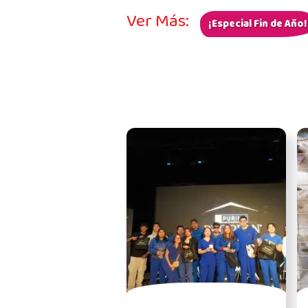
Ver Más:
¡Especial Fin de Año!