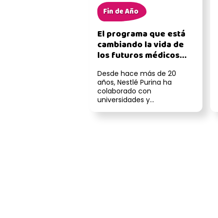
Fin de Año
El programa que está
cambiando la vida de
los futuros médicos
veterinarios
Desde hace más de 20
años, Nestlé Purina ha
colaborado con
universidades y
asociaciones académicas
para apoyar a quienes
estudiar me...