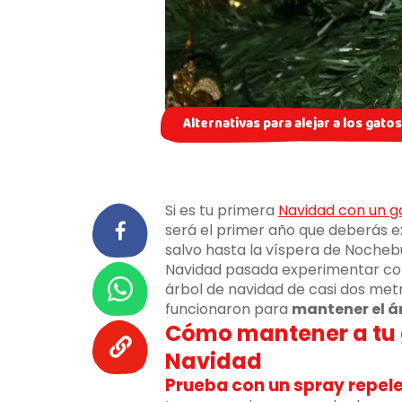
Alternativas para alejar a los gato
Si es tu primera
Navidad con un g
será el primer año que deberás 
salvo hasta la víspera de Noche
Navidad pasada experimentar con
árbol de navidad de casi dos metr
funcionaron para
mantener el ár
Cómo mantener a tu g
Navidad
Prueba con un spray repel