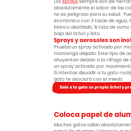
Los
sprays
siempre son las herram
absolutamente el sabor de las co
no es peligroso para su salud. P
económico con 3 tazas de agua, ½
blanco destilado, ¼ taza de zumo d
baja del árbol y listo.
Sprays y aerosoles son ino
Prueba un spray activado por mov
mantenga alejado. Este tipo de ae
ahuyentan debido a la ráfaga de 
un spray activado por movimiento 
Si intentas disuadir a tu gato roc
gato te asociará con el miedo.
Dale a tu gato su propio árbol y p
Coloca papel de alum
Muchos gatos odian absolutamente