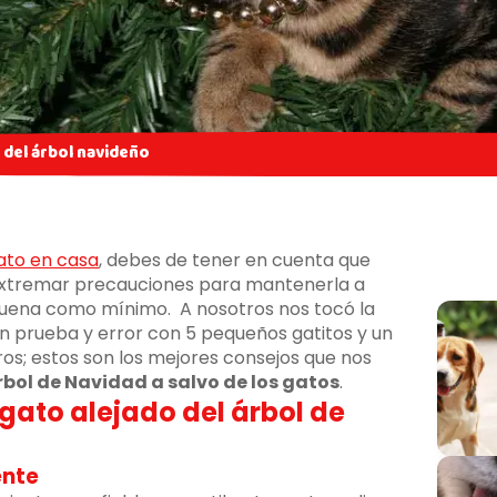
s del árbol navideño
ato en casa
, debes de tener en cuenta que
extremar precauciones para mantenerla a
buena como mínimo. A nosotros nos tocó la
 prueba y error con 5 pequeños gatitos y un
os; estos son los mejores consejos que nos
bol de Navidad a salvo de los gatos
.
ato alejado del árbol de
ente