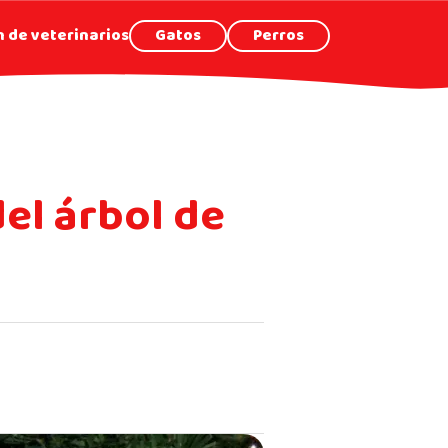
 de veterinarios
Gatos
Perros
el árbol de