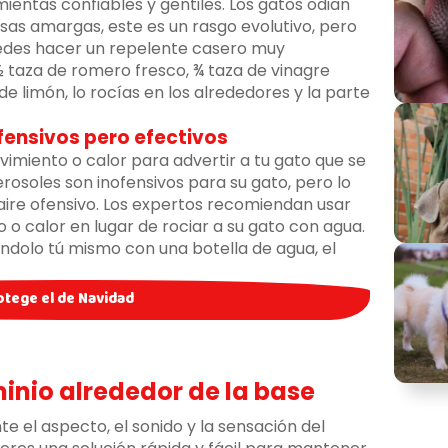
ientas confiables y gentiles. Los gatos odian
sas amargas, este es un rasgo evolutivo, pero
uedes hacer un repelente casero muy
 taza de romero fresco, ¾ taza de vinagre
e limón, lo rocías en los alrededores y la parte
fensivos pero efectivos
imiento o calor para advertir a tu gato que se
rosoles son inofensivos para su gato, pero lo
aire ofensivo. Los expertos recomiendan usar
o calor en lugar de rociar a su gato con agua.
iándolo tú mismo con una botella de agua, el
rotege el de Navidad
inio alrededor de la base
 el aspecto, el sonido y la sensación del