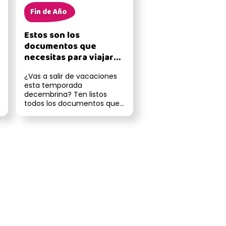
Fin de Año
Estos son los
documentos que
necesitas para viajar
con tus mascotas fuera
¿Vas a salir de vacaciones
de Chile
esta temporada
decembrina? Ten listos
todos los documentos que
necesitas llevar para poder
salir de Chile...