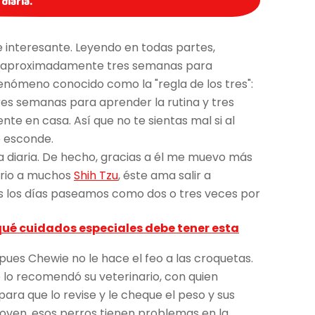
diaria.
e interesante. Leyendo en todas partes,
an aproximadamente tres semanas para
fenómeno conocido como la "regla de los tres":
res semanas para aprender la rutina y tres
e en casa. Así que no te sientas mal si al
e esconde.
 diaria. De hecho, gracias a él me muevo más
ario a muchos
Shih Tzu
, éste ama salir a
dos los días paseamos como dos o tres veces por
¿qué cuidados especiales debe tener esta
l, pues Chewie no le hace el feo a las croquetas.
lo recomendó su veterinario, con quien
ara que lo revise y le cheque el peso y sus
joven, esos perros tienen problemas en la