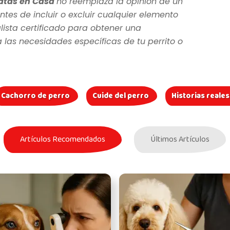
atas en Casa
no reemplaza la opinión de un
ntes de incluir o excluir cualquier elemento
lista certificado para obtener una
as necesidades específicas de tu perrito o
Cachorro de perro
Cuide del perro
Historias reale
Artículos Recomendados
Últimos Artículos