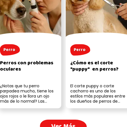
Perro
Perro
Perros con problemas
¿Cómo es el corte
oculares
"puppy" en perros?
¿Notas que tu perro
El corte puppy o corte
parpadea mucho, tiene los
cachorro es uno de los
ojos rojos o le llora un ojo
estilos más populares entre
más de lo normal? Las
los dueños de perros de
enfermedades oculares en
pelo largo. ¿Por qué? Porque
los perros...
es pr...
Ver Más