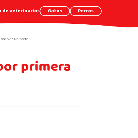
 de veterinarios
Gatos
Perros
era vez un perro
por primera