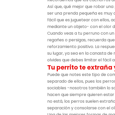
Así que, qué mejor que robar una p
ser una prenda pequeña es muy at
fácil que es juguetear con ellos,
mediante un objeto- con el olor d
Cuando veas a tu perruno con un c
regañes o persigas, recuerda que
reforzamiento positivo. La respue
su lugar, ya sea en la canasta de 
olvides que debes limitar el fácil
Tu perrito te extraña 
Puede que notes este tipo de c
separado de ellos, pues los perro
sociables -nosotros también lo so
hacen que siempre quieren estar 
no está, los perros suelen extrañ
separación y consolarse con el ol
Una de las mejores formas de manej