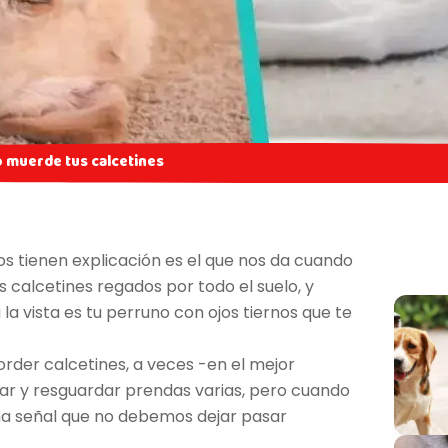
ro muerde tus calcetines
s tienen explicación es el que nos da cuando
 calcetines regados por todo el suelo, y
la vista es tu perruno con ojos tiernos que te
order calcetines, a veces -en el mejor
ear y resguardar prendas varias, pero cuando
na señal que no debemos dejar pasar