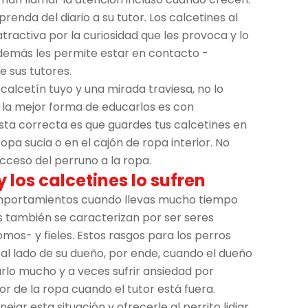
renda del diario a su tutor. Los calcetines al
ractiva por la curiosidad que les provoca y lo
 además les permite estar en contacto -
e sus tutores.
alcetín tuyo y una mirada traviesa, no lo
 la mejor forma de educarlos es con
sta correcta es que guardes tus calcetines en
ropa sucia o en el cajón de ropa interior. No
 acceso del perruno a la ropa.
y los calcetines lo sufren
omportamientos cuando llevas mucho tiempo
s también se caracterizan por ser seres
mos- y fieles. Estos rasgos para los perros
al lado de su dueño, por ende, cuando el dueño
arlo mucho y a veces sufrir ansiedad por
or de la ropa cuando el tutor está fuera.
ar esta situación y ofrecerle al perrito lidiar