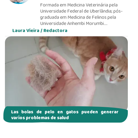
Formada em Medicina Veterinária pela
Universidade Federal de Uberlândia; pós-
graduada em Medicina de Felinos pela
Universidade Anhembi Morumbi.
Especializada em Clínica Médica e Cirúrgica
Laura Vieira /
Redactora
de Felinos pela Universidade Castelo
Branco. Membra da AAFP (American
Association os Feline Practitioners).
Las bolas de pelo en gatos pueden generar
varios problemas de salud