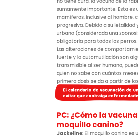
no tiene cura, la vacuna de la ra
sumamente importante. Esta es u
mamíferos, inclusive al hombre, c
progresiva. Debido a su letalidad 
urbano (considerada una zoonosis
obligatoria para todos los perros.
Las alteraciones de comportamient
fuerte y la automutilación son 
transmisible al ser humano, puede
quien no sabe con cuántos meses 
primera dosis se da a partir de 
El calendario de vacunación de u
evitar que contraiga enfermedad
PC: ¿Cómo la vacuna 
moquillo canino?
Jackeline
: El moquillo canino e