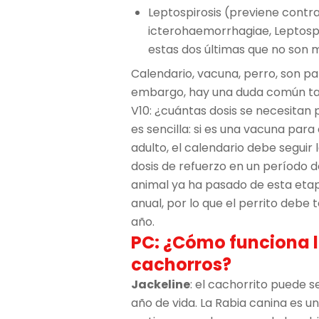
Leptospirosis (previene contra
icterohaemorrhagiae, Leptosp
estas dos últimas que no son 
Calendario, vacuna, perro, son p
embargo, hay una duda común ta
V10: ¿cuántas dosis se necesitan 
es sencilla: si es una vacuna par
adulto, el calendario debe seguir
dosis de refuerzo en un período de 
animal ya ha pasado de esta etapa
anual, por lo que el perrito debe t
año.
PC: ¿Cómo funciona l
cachorros?
Jackeline
: el cachorrito puede s
año de vida. La Rabia canina es 