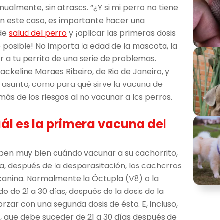
nualmente, sin atrasos. “¿Y si mi perro no tiene
En este caso, es importante hacer una
 de
salud del perro
y ¡aplicar las primeras dosis
 posible! No importa la edad de la mascota, la
r a tu perrito de una serie de problemas.
ckeline Moraes Ribeiro, de Rio de Janeiro, y
l asunto, como para qué sirve la vacuna de
ás de los riesgos al no vacunar a los perros.
ál es la primera vacuna del
ben muy bien cuándo vacunar a su cachorrito,
da, después de la desparasitación, los cachorros
canina. Normalmente la Óctupla (V8) o la
o de 21 a 30 días, después de la dosis de la
rzar con una segunda dosis de ésta. E, incluso,
, que debe suceder de 21 a 30 días después de