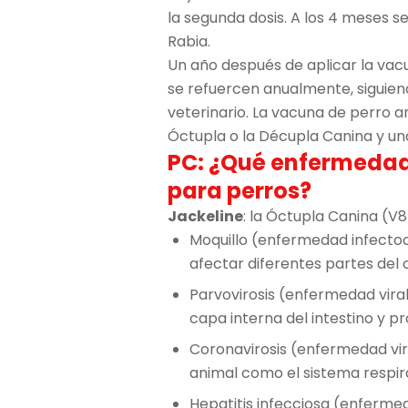
la segunda dosis. A los 4 meses s
Rabia.
Un año después de aplicar la vac
se refuercen anualmente, siguien
veterinario. La vacuna de perro 
Óctupla o la Décupla Canina y una
PC: ¿Qué enfermedad
para perros?
Jackeline
: la Óctupla Canina (V
Moquillo (enfermedad infecto
afectar diferentes partes del 
Parvovirosis (enfermedad vira
capa interna del intestino y 
Coronavirosis (enfermedad vira
animal como el sistema respir
Hepatitis infecciosa (enfermed