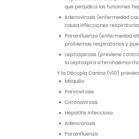
que perjudica las funciones he
Adenovirosis (enfermedad caus
causa infecciones respiratoria
Parainfluenza (enfermedad a
problemas respiratorios y pue
Leptospirosis (previene contra
la Leptospira icterohaemorrh
Y la Décupla Canina (V10) previe
Moquillo
Parvovirosis
Coronavirosis
Hepatitis Infecciosa
Adenovirosis
Parainfluenza