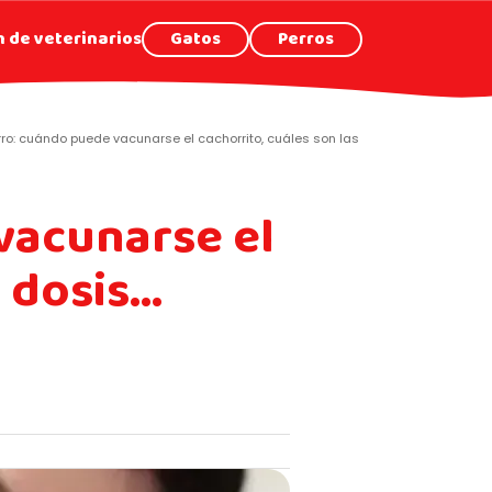
 de veterinarios
Gatos
Perros
o: cuándo puede vacunarse el cachorrito, cuáles son las primeras dosis… ¡Tod
vacunarse el
s dosis…