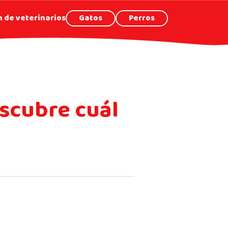
 de veterinarios
Gatos
Perros
scubre cuál