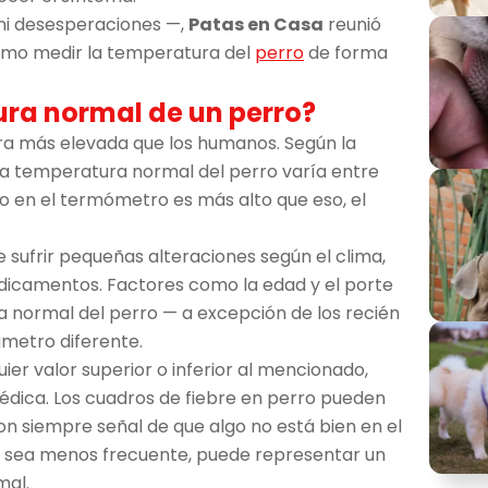
ni desesperaciones —,
Patas en Casa
reunió
ómo medir la temperatura del
perro
de forma
ura normal de un perro?
ra más elevada que los humanos. Según la
 la temperatura normal del perro varía entre
ado en el termómetro es más alto que eso, el
e sufrir pequeñas alteraciones según el clima,
dicamentos. Factores como la edad y el porte
ra normal del perro — a excepción de los recién
ámetro diferente.
ier valor superior o inferior al mencionado,
édica. Los cuadros de fiebre en perro pueden
on siempre señal de que algo no está bien en el
e sea menos frecuente, puede representar un
mal.