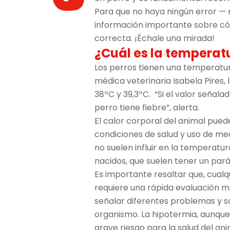
Para que no haya ningún error — 
información importante sobre c
correcta. ¡Échale una mirada!
¿Cuál es la temperat
Los perros tienen una temperatu
médica veterinaria Isabela Pires,
38ºC y 39,3ºC. “Si el valor señal
perro tiene fiebre”, alerta.
El calor corporal del animal pued
condiciones de salud y uso de me
no suelen influir en la temperatu
nacidos, que suelen tener un par
Es importante resaltar que, cualqu
requiere una rápida evaluación m
señalar diferentes problemas y s
organismo. La hipotermia, aunqu
grave riesgo para la salud del ani