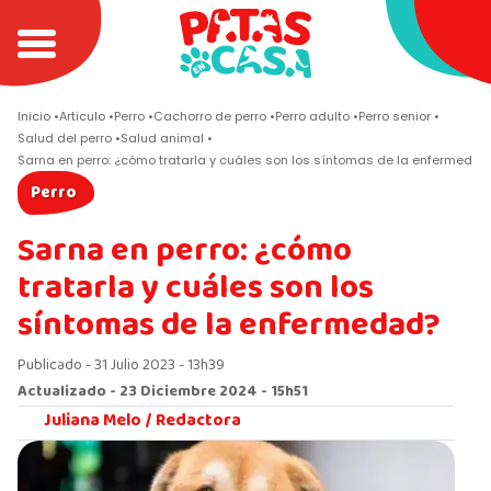
Inicio
Articulo
Perro
Cachorro de perro
Perro adulto
Perro senior
Salud del perro
Salud animal
Sarna en perro: ¿cómo tratarla y cuáles son los síntomas de la enfermedad
Perro
Sarna en perro: ¿cómo
tratarla y cuáles son los
síntomas de la enfermedad?
Publicado - 31 Julio 2023 - 13h39
Actualizado - 23 Diciembre 2024 - 15h51
Juliana Melo /
Redactora