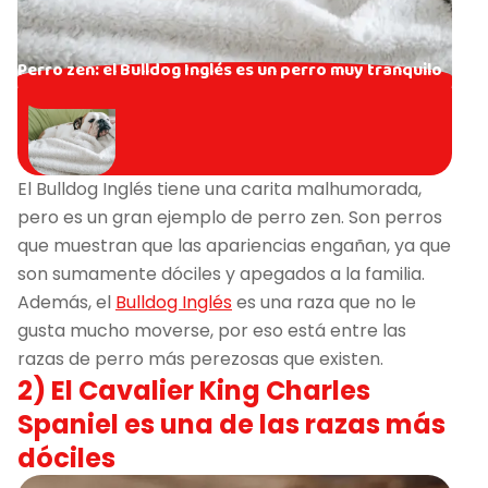
Perro zen: el Bulldog Inglés es un perro muy tranquilo
El Bulldog Inglés tiene una carita malhumorada,
pero es un gran ejemplo de perro zen. Son perros
que muestran que las apariencias engañan, ya que
son sumamente dóciles y apegados a la familia.
Además, el
Bulldog Inglés
es una raza que no le
gusta mucho moverse, por eso está entre las
razas de perro más perezosas que existen.
2) El Cavalier King Charles
Spaniel es una de las razas más
dóciles