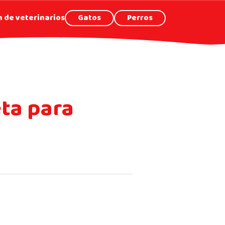
 de veterinarios
Gatos
Perros
eta para