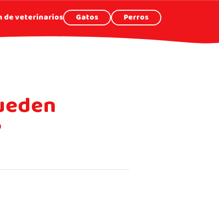
 de veterinarios
Gatos
Perros
pueden
?