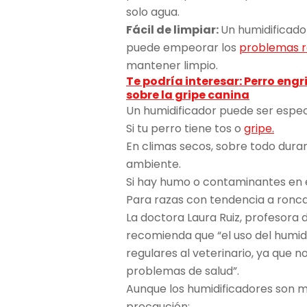
solo agua.
Fácil de limpiar:
Un humidificado
puede empeorar los
problemas r
mantener limpio.
Te podría interesar: Perro eng
sobre la gripe canina
Un humidificador puede ser especi
Si tu perro tiene tos o
gripe.
En climas secos, sobre todo duran
ambiente.
Si hay humo o contaminantes en el
Para razas con tendencia a roncar
La doctora Laura Ruiz, profesora 
recomienda que “el uso del humi
regulares al veterinario, ya que 
problemas de salud”.
Aunque los humidificadores son m
precaución: