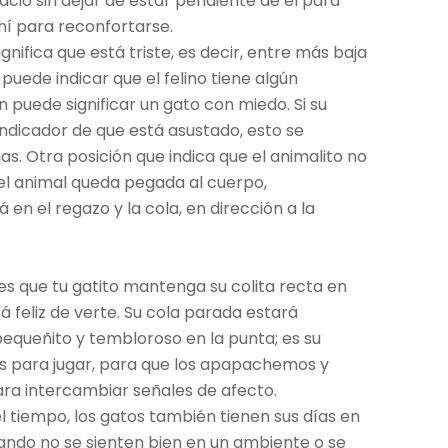
cio sin dejar de estar pendiente de él para
hí para reconfortarse.
significa que está triste, es decir, entre más baja
 puede indicar que el felino tiene algún
puede significar un gato con miedo. Si su
 indicador de que está asustado, esto se
s. Otra posición que indica que el animalito no
el animal queda pegada al cuerpo,
n el regazo y la cola, en dirección a la
 es que tu gatito mantenga su colita recta en
á feliz de verte. Su cola parada estará
ueñito y tembloroso en la punta; es su
os para jugar, para que los apapachemos y
ra intercambiar señales de afecto.
l tiempo, los gatos también tienen sus días en
uando no se sienten bien en un ambiente o se