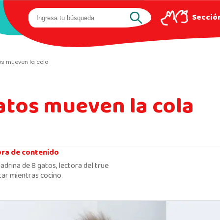
Sección
os mueven la cola
atos mueven la cola
ora de contenido
adrina de 8 gatos, lectora del true
ar mientras cocino.