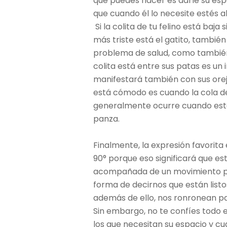
que puedes hacer es darle su espa
que cuando él lo necesite estés a
Si la colita de tu felino está baja 
más triste está el gatito, también
problema de salud, como también 
colita está entre sus patas es un
manifestará también con sus oreja
está cómodo es cuando la cola d
generalmente ocurre cuando está e
panza.
Finalmente, la expresión favorita
90° porque eso significará que est
acompañada de un movimiento peq
forma de decirnos que están list
además de ello, nos ronronean pa
Sin embargo, no te confíes todo e
los que necesitan su espacio y c