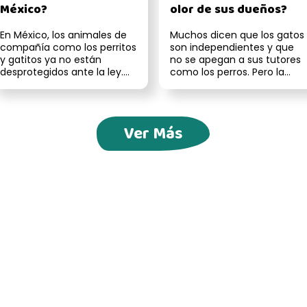
México?
olor de sus dueños?
En México, los animales de
Muchos dicen que los gatos
compañía como los perritos
son independientes y que
y gatitos ya no están
no se apegan a sus tutores
desprotegidos ante la ley.
como los perros. Pero la
Gracias a reformas
ciencia demuestra que sí
recientes ...
son...
Ver Más