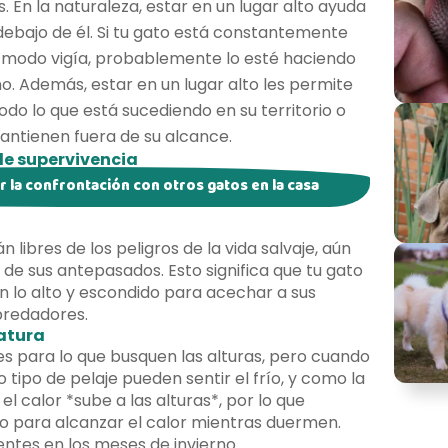
. En la naturaleza, estar en un lugar alto ayuda
o debajo de él. Si tu gato está constantemente
modo vigía, probablemente lo esté haciendo
o. Además, estar en un lugar alto les permite
do lo que está sucediendo en su territorio o
antienen fuera de su alcance.
 de supervivencia
tar la confrontación con otros gatos en la casa
libres de los peligros de la vida salvaje, aún
de sus antepasados. Esto significa que tu gato
n lo alto y escondido para acechar a sus
epredadores.
atura
es para lo que busquen las alturas, pero cuando
do tipo de pelaje pueden sentir el frío, y como la
 calor *sube a las alturas*, por lo que
o para alcanzar el calor mientras duermen.
entes en los meses de invierno.