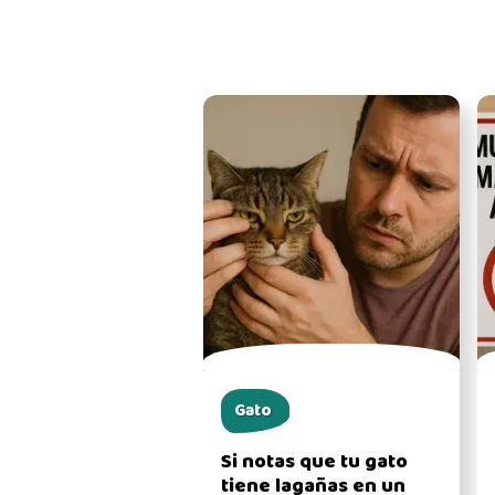
Gato
Si notas que tu gato
tiene lagañas en un