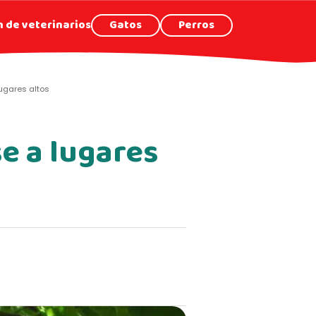
 de veterinarios
Gatos
Perros
lugares altos
se a lugares