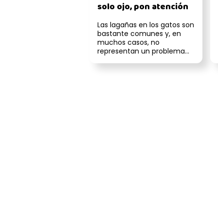
solo ojo, pon atención
Las lagañas en los gatos son
bastante comunes y, en
muchos casos, no
representan un problema
grave. Sin embargo, cuando
solo aparece...