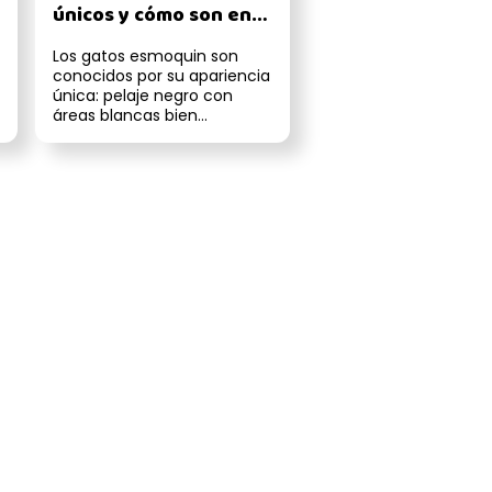
únicos y cómo son en
casa
Los gatos esmoquin son
conocidos por su apariencia
única: pelaje negro con
áreas blancas bien
definidas, como si llevaran
puesto un ...