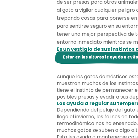
de ser presas para otros animales
al gato a vigilar cualquier peligr
trepando cosas para ponerse en 
para sentirse seguro en su entorn
tener una mejor perspectiva de to
entorno inmediato mientras se m
Es un vestigio de sus instintos
Estar en las alturas le ayuda a evi
Aunque los gatos domésticos están 
muestran muchos de los instintos 
tiene el instinto de permanecer e
posibles presas y evadir a sus d
Los ayuda a regular su temper
Dependiendo del pelaje del gato 
llega el invierno, los felinos de to
termodinámica nos ha enseñado, el
muchos gatos se suben a algo alt
Esto les ayuda a mantenerse cali