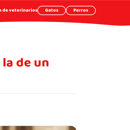
 de veterinarios
Gatos
Perros
 la de un