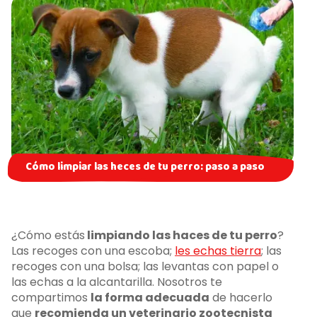
Cómo limpiar las heces de tu perro: paso a paso
¿Cómo estás
limpiando las haces de tu perro
?
Las recoges con una escoba;
les echas tierra
; las
recoges con una bolsa; las levantas con papel o
las echas a la alcantarilla. Nosotros te
compartimos
la forma adecuada
de hacerlo
que
recomienda un veterinario zootecnista