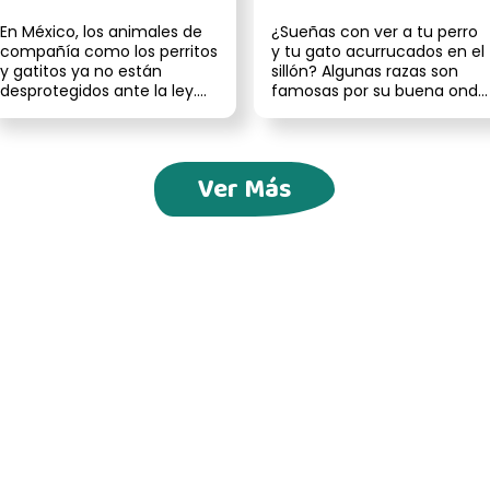
En México, los animales de
¿Sueñas con ver a tu perro
compañía como los perritos
y tu gato acurrucados en el
y gatitos ya no están
sillón? Algunas razas son
desprotegidos ante la ley.
famosas por su buena onda
Gracias a reformas
felina y, con una buena p...
recientes ...
Ver Más