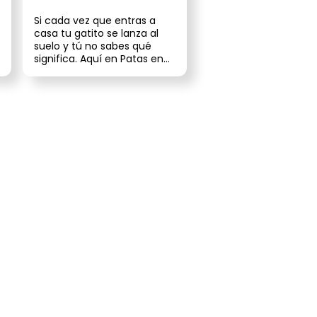
Si cada vez que entras a
casa tu gatito se lanza al
suelo y tú no sabes qué
significa. Aquí en Patas en
Casa te vamos a sacar de
la ...