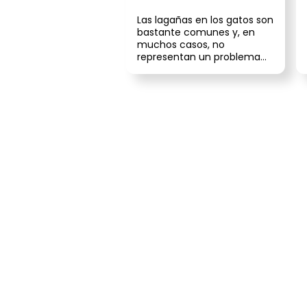
Las lagañas en los gatos son
bastante comunes y, en
muchos casos, no
representan un problema
grave. Sin embargo, cuando
solo aparece...