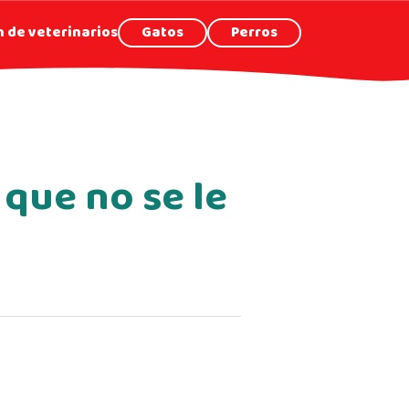
 de veterinarios
Gatos
Perros
que no se le