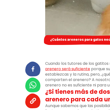
¿Cuántos areneros para gatos nec
Cuando los tutores de los gatito
arenero será suficiente
porque sue
establezcas y la rutina, pero, ¿qu
comparten el arenero? A nosotro
arenero no es suficiente ni para u
¿Si tienes más de do
arenero para cada u
Aunque sabemos que las posibilid