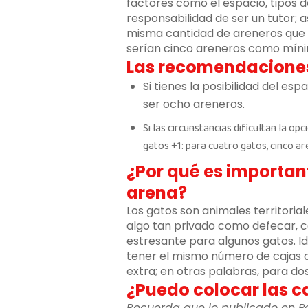
factores como el espacio, tipos d
responsabilidad de ser un tutor; 
misma cantidad de areneros que d
serían cinco areneros como mín
Las recomendaciones 
Si tienes la posibilidad del es
ser ocho areneros.
Si las circunstancias dificultan la op
gatos +1: para cuatro gatos, cinco ar
¿Por qué es importan
arena?
Los gatos son animales territoria
algo tan privado como defecar, 
estresante para algunos gatos. I
tener el mismo número de cajas 
extra; en otras palabras, para do
¿Puedo colocar las c
Recuerda que lo publicado en P