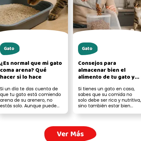
Gato
Gato
¿Es normal que mi gato
Consejos para
coma arena? Qué
almacenar bien el
hacer si lo hace
alimento de tu gato y
mantenerlo fresco
Si un día te das cuenta de
Si tienes un gato en casa,
que tu gato está comiendo
sabes que su comida no
arena de su arenero, no
solo debe ser rica y nutritiva,
estás solo. Aunque puede
sino también estar bien
parecer un
cuidada. Un
comportamiento extr...
almacenamiento...
Ver Más