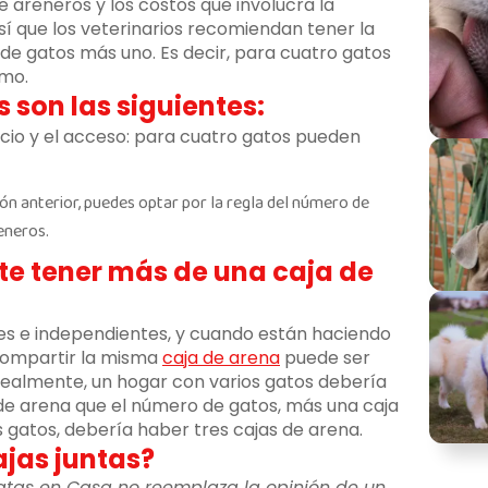
e areneros y los costos que involucra la
así que los veterinarios recomiendan tener la
e gatos más uno. Es decir, para cuatro gatos
imo.
son las siguientes:
pacio y el acceso: para cuatro gatos pueden
ción anterior, puedes optar por la regla del número de
eneros.
te tener más de una caja de
les e independientes, y cuando están haciendo
compartir la misma
caja de arena
puede ser
dealmente, un hogar con varios gatos debería
de arena que el número de gatos, más una caja
s gatos, debería haber tres cajas de arena.
ajas juntas?
atas en Casa no reemplaza la opinión de un