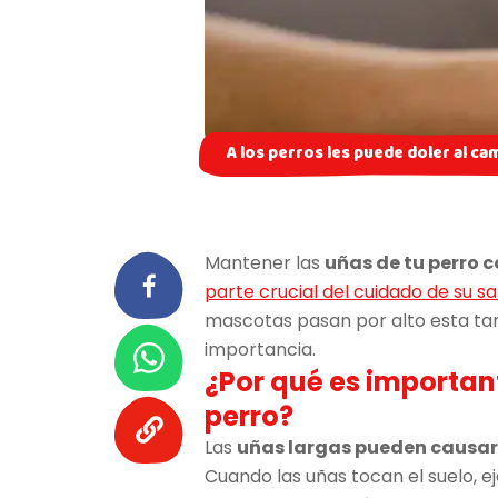
A los perros les puede doler al cam
Mantener las
uñas de tu perro c
parte crucial del cuidado de su s
mascotas pasan por alto esta tar
importancia.
¿Por qué es important
perro?
Las
uñas largas pueden causar
Cuando las uñas tocan el suelo, e