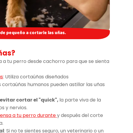
de pequeño a cortarle las uñas.
ñas?
 a tu perro desde cachorro para que se sienta
as
: Utiliza cortaúñas diseñados
 cortaúñas humanos pueden astillar las uñas
evitar cortar el "quick",
la parte viva de la
s y nervios.
nsa a tu perro durante
y después del corte
a.
al
: Si no te sientes seguro, un veterinario o un