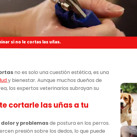
inar si no le cortas las uñas.
ortas
no es solo una cuestión estética, es una
alud
y bienestar. Aunque muchos dueños de
ea, los expertos veterinarios subrayan su
e cortarle las uñas a tu
 dolor y problemas
de postura en los perros.
jercen presión sobre los dedos, lo que puede