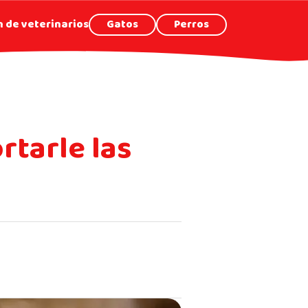
 de veterinarios
Gatos
Perros
rtarle las