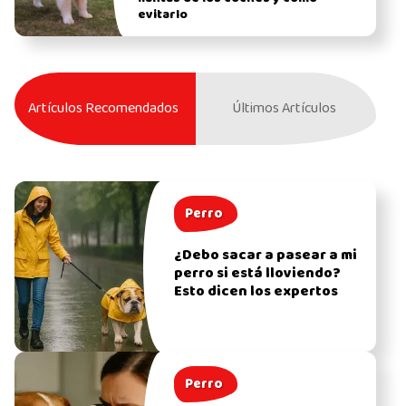
evitarlo
Artículos Recomendados
Últimos Artículos
Perro
¿Debo sacar a pasear a mi
perro si está lloviendo?
Esto dicen los expertos
Perro