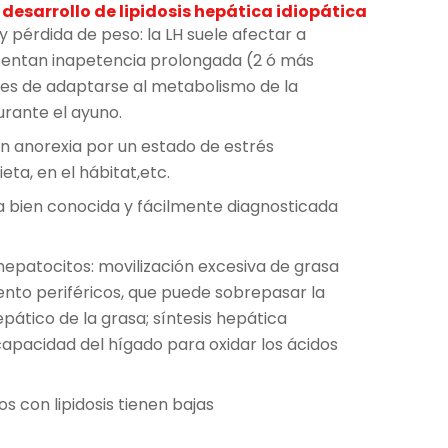
esarrollo de lipidosis hepática idiopática
y pérdida de peso: la LH suele afectar a
entan inapetencia prolongada (2 ó más
es de adaptarse al metabolismo de la
rante el ayuno.
n anorexia por un estado de estrés
ta, en el hábitat,etc.
sa bien conocida y fácilmente diagnosticada
hepatocitos: movilización excesiva de grasa
nto periféricos, que puede sobrepasar la
pático de la grasa; síntesis hepática
capacidad del hígado para oxidar los ácidos
os con lipidosis tienen bajas