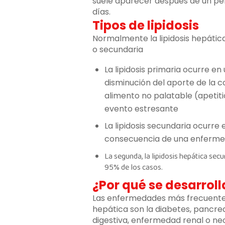
suele aparecer después de un per
días.
Tipos de lipidosis
Normalmente la lipidosis hepática
o secundaria
La lipidosis primaria ocurre e
disminución del aporte de la c
alimento no palatable (apetiti
evento estresante
La lipidosis secundaria ocurr
consecuencia de una enferme
La segunda, la lipidosis hepática se
95% de los casos.
¿Por qué se desarrol
Las enfermedades más frecuenteme
hepática son la diabetes, pancre
digestiva, enfermedad renal o neo