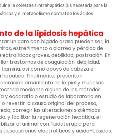
uir a la colestasis intrahepática (Es necesaria para la
epáticos y el metabolismo normal de los ácidos
to de la lipidosis hepática
ntar un gato con hígado graso pueden ser; la
itos, estreñimiento o diarrea y pérdida de
lectrolíticas graves, debilidad, postración. En
llar trastornos de coagulación, debilidad,
 y tiamina, así como apoyo de cabeza e
a hepática. Finalmente, presentan
 coloración amarillenta de la piel y mucosas.
 detectada mediante alguno de los métodos
ía y ecografía o estudio de laboratorio en
 o revertir la causa original del proceso,
ia, corregir las alteraciones sistémicas
o, y facilitar la regeneración hepática, el
ilizar al animal con fluidoterapia para
 desequilibrios electrolíticos y acido-básicos.