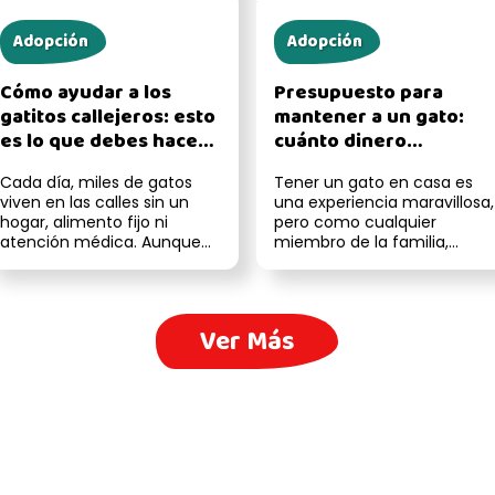
Adopción
Adopción
Cómo ayudar a los
Presupuesto para
gatitos callejeros: esto
mantener a un gato:
es lo que debes hacer,
cuánto dinero
según expertos
necesitas para darle
Cada día, miles de gatos
Tener un gato en casa es
una buena vida
viven en las calles sin un
una experiencia maravillosa,
hogar, alimento fijo ni
pero como cualquier
atención médica. Aunque
miembro de la familia,
muchos son
también necesita cuidados,
independientes, eso n...
tiempo y...
Ver Más