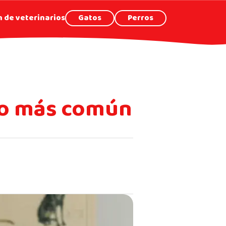
 de veterinarios
Gatos
Perros
 lo más común