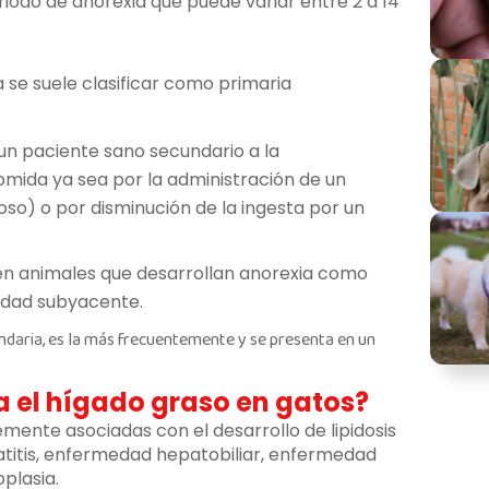
iodo de anorexia que puede variar entre 2 a 14
 se suele clasificar como primaria
n un paciente sano secundario a la
omida ya sea por la administración de un
oso) o por disminución de la ingesta por un
e en animales que desarrollan anorexia como
dad subyacente.
cundaria, es la más frecuentemente y se presenta en un
la el hígado graso en gatos?
nte asociadas con el desarrollo de lipidosis
atitis, enfermedad hepatobiliar, enfermedad
plasia.