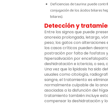
Deficiencias de taurina: puede contrib
conjugación de los ácidos biliares h
biliares).
Detección y tratamien
Entre los signos que puede prese
anorexia prolongada, letargo, vóm
peso; los gatos con alteraciones e
los casos críticos pueden desarro
postración por falta de fosfatos
hipersalivación por encefalopatí
deshidratación e ictericia, o sea,
Una vez que la lipidosis ha sido
usuales como citología, radiograf
sangre, el tratamiento es eliminar
normalmente culpable de la anorex
asociadas a la disfunción del hígad
tratamiento también incluye estab
compensar la deshidratación y los