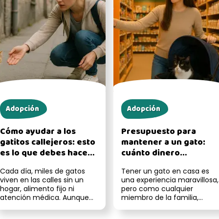
Adopción
Adopción
Cómo ayudar a los
Presupuesto para
gatitos callejeros: esto
mantener a un gato:
es lo que debes hacer,
cuánto dinero
según expertos
necesitas para darle
Cada día, miles de gatos
Tener un gato en casa es
una buena vida
viven en las calles sin un
una experiencia maravillosa,
hogar, alimento fijo ni
pero como cualquier
atención médica. Aunque
miembro de la familia,
muchos son
también necesita cuidados,
independientes, eso n...
tiempo y...