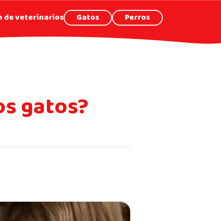
 de veterinarios
Gatos
Perros
os gatos?