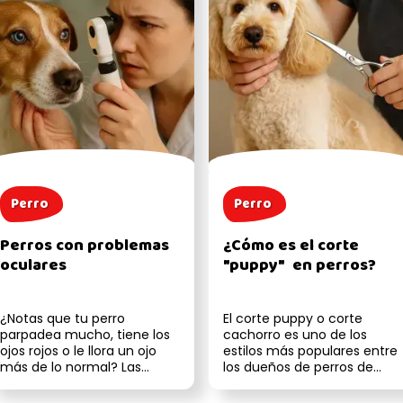
Perro
Perro
Perros con problemas
¿Cómo es el corte
oculares
"puppy" en perros?
¿Notas que tu perro
El corte puppy o corte
parpadea mucho, tiene los
cachorro es uno de los
ojos rojos o le llora un ojo
estilos más populares entre
más de lo normal? Las
los dueños de perros de
enfermedades oculares en
pelo largo. ¿Por qué? Porque
los perros...
es pr...