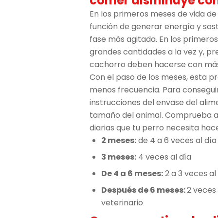
comer disminuye con
En los primeros meses de vida de
función de generar energía y sos
fase más agitada. En los primero
grandes cantidades a la vez y, pr
cachorro deben hacerse con más 
Con el paso de los meses, esta 
menos frecuencia. Para conseguir 
instrucciones del envase del alim
tamaño del animal. Comprueba a 
diarias que tu perro necesita hace
2 meses:
de 4 a 6 veces al día
3 meses:
4 veces al día
De 4 a 6 meses:
2 a 3 veces al
Después de 6 meses:
2 veces
veterinario