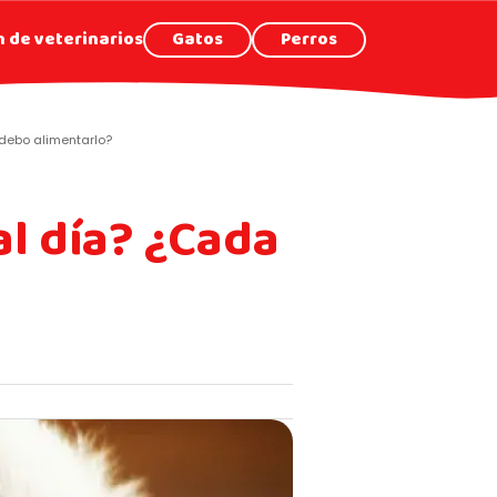
 de veterinarios
Gatos
Perros
debo alimentarlo?
l día? ¿Cada