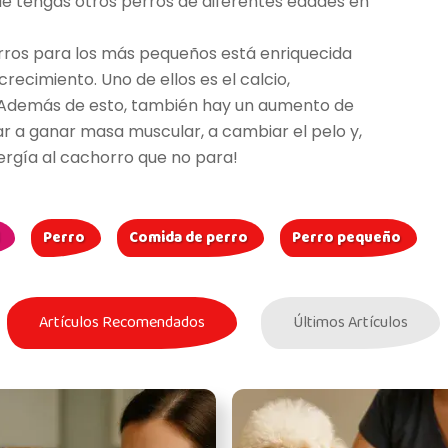
e tengas otros perros de diferentes edades en
rros para los más pequeños está enriquecida
crecimiento. Uno de ellos es el calcio,
. Además de esto, también hay un aumento de
r a ganar masa muscular, a cambiar el pelo y,
ergía al cachorro que no para!
Perro
Comida de perro
Perro pequeño
Artículos Recomendados
Últimos Artículos