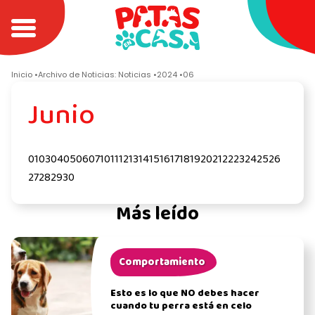
Inicio
Archivo de Noticias: Noticias
2024
06
Junio
01
03
04
05
06
07
10
11
12
13
14
15
16
17
18
19
20
21
22
23
24
25
26
27
28
29
30
Más leído
Comportamiento
Esto es lo que NO debes hacer
cuando tu perra está en celo