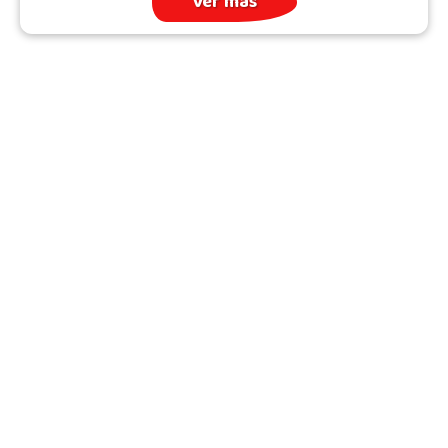
Ver más
Archivo
Quién somos
Todos los Temas
Patas por 1ª vez