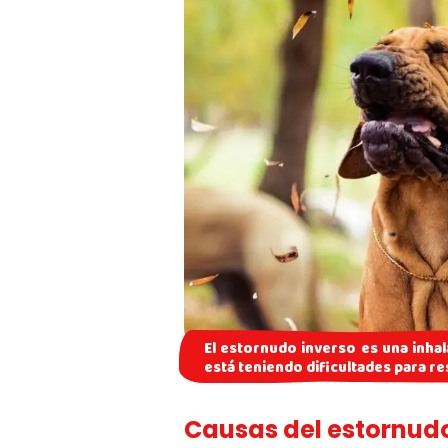
El estornudo inverso es una inha
está teniendo dificultades para re
Causas del estornudo