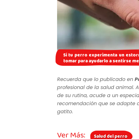
Si tu perro experimenta un esto
tomar para ayudarlo a sentirse me
Recuerda que lo publicado en
P
profesional de la salud animal. A
de su rutina, acude a un especia
recomendación que se adapte a l
gatito.
Ver Más:
Salud del perro