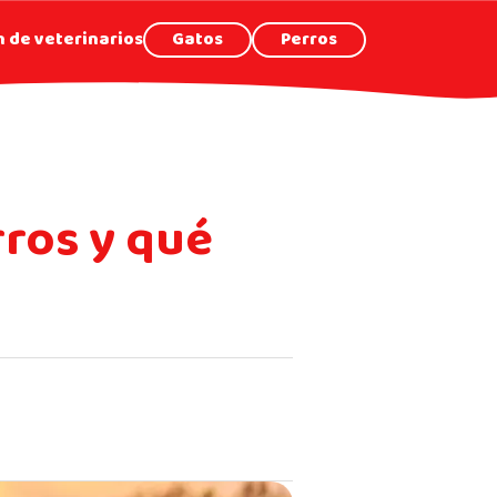
 de veterinarios
Gatos
Perros
rros y qué