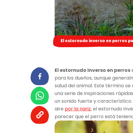
El estornudo inverso en perros pu
El estornudo inverso en perros
e
para los dueños, aunque generalm
salud del animal. Este término se 
una serie de inspiraciones rápidas
un sonido fuerte y característico
aire
por la nariz
, el estornudo in
parecer que el perro está teniend