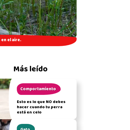
en el aire.
Más leído
Comportamiento
Esto es lo que NO debes
hacer cuando tu perra
está en celo
Gato