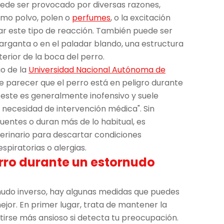
uede ser provocado por diversas razones,
como polvo, polen o
perfumes
, o la excitación
r este tipo de reacción. También puede ser
garganta o en el paladar blando, una estructura
erior de la boca del perro.
io de la
Universidad Nacional Autónoma de
e parecer que el perro está en peligro durante
 este es generalmente inofensivo y suele
 necesidad de intervención médica". Sin
cuentes o duran más de lo habitual, es
erinario para descartar condiciones
piratorias o alergias.
rro durante un estornudo
nudo inverso, hay algunas medidas que puedes
jor. En primer lugar, trata de mantener la
irse más ansioso si detecta tu preocupación.