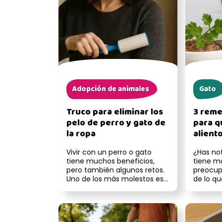
Adopción de animales
Gato
Truco para eliminar los
3 reme
pelo de perro y gato de
para qu
la ropa
aliento
aprob
Vivir con un perro o gato
¿Has no
veteri
tiene muchos beneficios,
tiene ma
pero también algunos retos.
preocup
Uno de los más molestos es
de lo q
ver sus pelos por toda la ...
muchas 
alto, un a