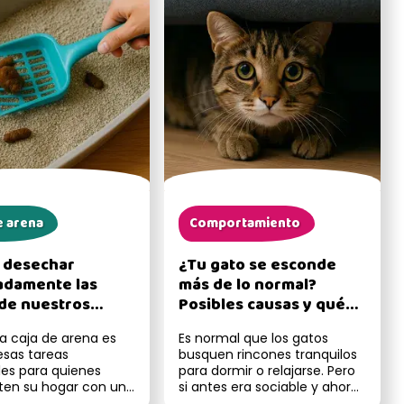
e arena
Comportamiento
 desechar
¿Tu gato se esconde
adamente las
más de lo normal?
de nuestros
Posibles causas y qué
hacer
la caja de arena es
Es normal que los gatos
esas tareas
busquen rincones tranquilos
les para quienes
para dormir o relajarse. Pero
en su hogar con un
si antes era sociable y ahora
ro más allá de sacar
se esconde con frecu...