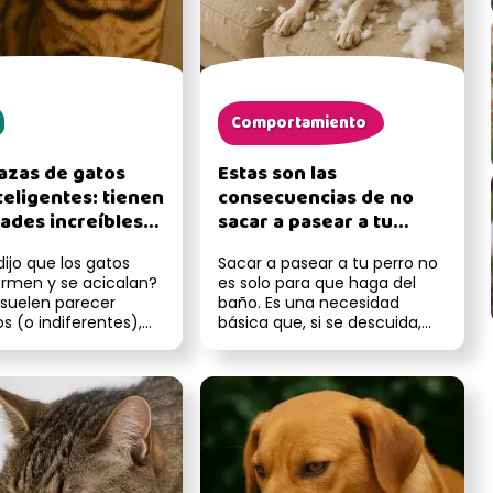
Comportamiento
razas de gatos
Estas son las
teligentes: tienen
consecuencias de no
dades increíbles
sacar a pasear a tu
 van a sorprender
perro
ijo que los gatos
Sacar a pasear a tu perro no
ermen y se acicalan?
es solo para que haga del
suelen parecer
baño. Es una necesidad
os (o indiferentes),
básica que, si se descuida,
tienen una intelige...
puede traer consecuencias ...