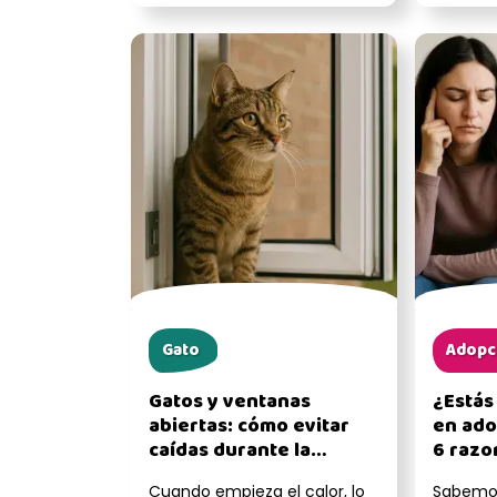
una...
el “r...
Gato
Adopc
Gatos y ventanas
¿Estás
abiertas: cómo evitar
en ado
caídas durante la
6 razo
temporada
recons
Cuando empieza el calor, lo
Sabemos