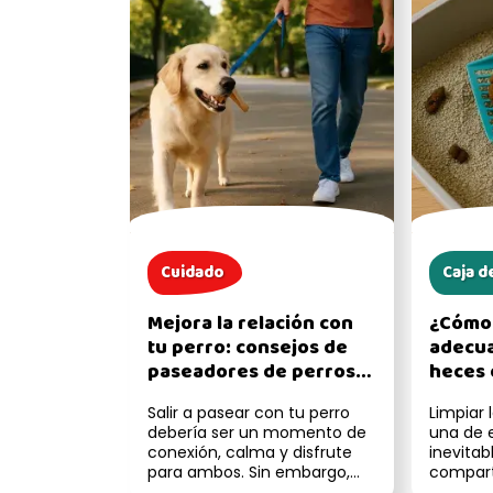
Cuidado
Caja d
Mejora la relación con
¿Cómo
tu perro: consejos de
adecu
paseadores de perros
heces 
muy efectivos
gatos?
Salir a pasear con tu perro
Limpiar 
debería ser un momento de
una de 
conexión, calma y disfrute
inevitab
para ambos. Sin embargo,
compart
muchas veces se vuelve
gato. Pe