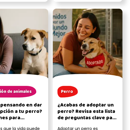
ión de animales
Perro
 pensando en dar
¿Acabas de adoptar un
pción a tu perro?
perro? Revisa esta lista
nes para
de preguntas clave para
iderarlo y no
la primera consulta con
 que la vida puede
Adoptar un perro es