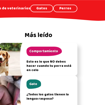
 de veterinarios
Gatos
Perros
Más leído
Comportamiento
Esto es lo que NO debes
hacer cuando tu perra está
en celo
Gato
¿Todos los gatos tienen la
lengua rasposa?