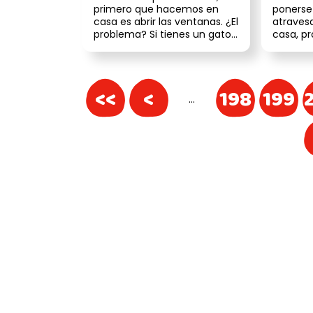
rendir
primero que hacemos en
ponerse 
casa es abrir las ventanas. ¿El
atraves
problema? Si tienes un gato,
casa, p
eso puede convertirs...
económi
sientes q
<<
<
198
199
…