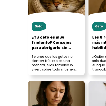
Gato
Gato
¿Tu gato es muy
Las 8 
friolento? Consejos
más in
para abrigarlo sin
habili
estresarlo
que te
Se cree que los gatos no
¿Quién d
sienten frío. Eso es una
solo du
mentira, ellos también lo
Aunque 
viven, sobre todo si tienen
tranquil
poco pelaje, ya están
algunos 
mayore...