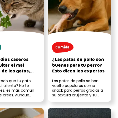
Comida
dios caseros
¿Las patas de pollo son
itar el mal
buenas para tu perro?
 de los gatos,
Esto dicen los expertos
ados por
tado que tu gato
Las patas de pollo se han
narios
l aliento? No te
vuelto populares como
es, es más común
snack para perros gracias a
ue crees. Aunque
su textura crujiente y su
veces se pasa por
contenido de colágeno. Pero,
...
¿...