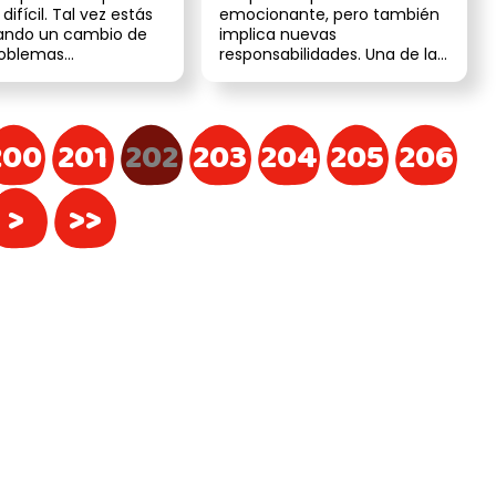
te
el veterinario
difícil. Tal vez estás
emocionante, pero también
ando un cambio de
implica nuevas
roblemas
responsabilidades. Una de las
cos o simplemente
primeras cosas que debes
...
hacer es agendar...
200
201
202
203
204
205
206
>
>>