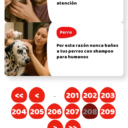
atención
Perro
Por esta razón nunca bañes
a tus perros con shampoo
para humanos
<<
<
201
202
203
…
204
205
206
207
208
209