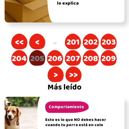
lo explica
<<
<
201
202
203
…
204
205
206
207
208
209
>
>>
Más leído
Comportamiento
Esto es lo que NO debes hacer
cuando tu perra está en celo