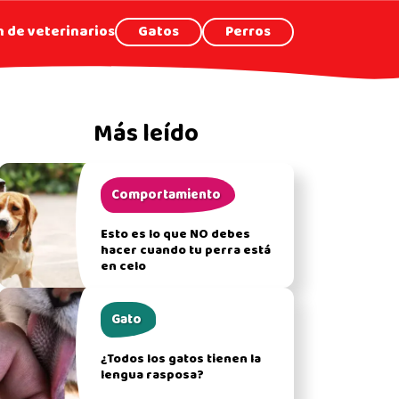
 de veterinarios
Gatos
Perros
Más leído
Comportamiento
Esto es lo que NO debes
hacer cuando tu perra está
en celo
Gato
¿Todos los gatos tienen la
lengua rasposa?