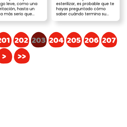
hacer
lgo leve, como una
esterilizar, es probable que te
rritación, hasta un
hayas preguntado cómo
a más serio que
saber cuándo termina su
 atención veteri...
celo. Identificar este
momen...
201
202
203
204
205
206
207
>
>>