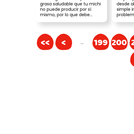
grasa saludable que tu michi
desde a
no puede producir por sí
simple i
mismo, por lo que debe
problem
obtenerla a través de la
necesita
alime...
<<
<
199
200
…