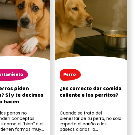
rtamiento
Perro
erros piden
¿Es correcto dar comida
? Sí y te decimos
caliente a los perritos?
o hacen
los perros no
Cuando se trata del
nden conceptos
bienestar de tu perro, no solo
 como el “bien” o el
importa el cariño o los
í tienen formas muy
paseos diarios: la
de mostrar que se
alimentación también juega