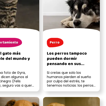
rtamiento
Perro
el gato más
Los perros tampoco
le del mundo y
pueden dormir
pensando en sus
problemas, según
na foto de Gyra,
Si creías que solo los
estudios
 dicen algunos al
humanos pierden el sueño
inegro (Felis
por culpa del estrés, te
), seguro vas a querer
tenemos noticias: los perros
. Tiene carita tiern...
también. Investigaciones
recie...