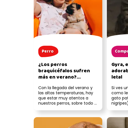
Perro
Compo
¿Los perros
Gyra, 
braquicéfalos sufren
adorab
más en verano?
letal
Cuidados clave
Con la llegada del verano y
Si ves u
las altas temperaturas, hay
como le
que estar muy atentos a
gato pat
nuestros perros, sobre todo si
nigripes
tienen el hocico chat...
abrazarlo