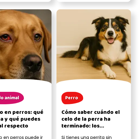
..
un papel cl...
o animal
Perro
jo en perros: qué
Cómo saber cuándo el
sa y qué puedes
celo de la perra ha
al respecto
terminado: los
principales signos y qué
ojo en perros puede ir
Si tienes una perrita sin