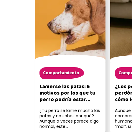
Comportamiento
Compo
Lamerse las patas: 5
¿Los p
motivos por los que tu
perdón
perro podría estar
cómo l
haciéndolo
¿Tu perro se lame mucho las
Aunque 
patas y no sabes por qué?
compre
Aunque a veces parece algo
humanos
normal, este
“mal”, s
comportamiento puede
claras 