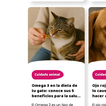
tener distintas c...
sienten i.
Cuidado animal
Cuidad
Omega 3 en la dieta de
Ojo ro
tu gato: conoce sus 5
lo cau
beneficios para la salud
hacer 
de tu michi
El Omega 3 es un tipo de
El ojo r