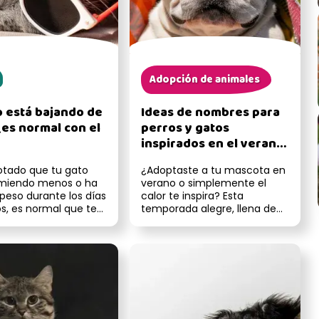
Adopción de animales
o está bajando de
Ideas de nombres para
¿es normal con el
perros y gatos
inspirados en el verano
y el calor
notado que tu gato
¿Adoptaste a tu mascota en
miendo menos o ha
verano o simplemente el
peso durante los días
calor te inspira? Esta
s, es normal que te
temporada alegre, llena de
s. Aunque en al...
sol, playa y frutas
refrescante...