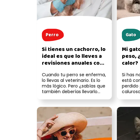
Perro
Gato
Si tienes un cachorro, lo
Mi gat
ideal es que lo lleves a
peso, 
revisiones anuales con
calor?
el veterinario: esta es la
Cuando tu perro se enferma,
Si has 
razón
lo llevas al veterinario. Es lo
está co
más lógico. Pero ¿sabías que
perdido 
también deberías llevarlo
caluroso
aunque parezca es...
preocupe