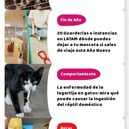
Fin de Año
20 Guarderías o instancias
en LATAM dónde puedes
dejar a tu mascota si sales
de viaje este Año Nuevo
Comportamiento
La enfermedad de la
lagartija en gatos: mira qué
puede causar la ingestión
del réptil doméstico
Razas