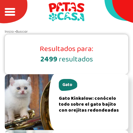
Inicio
Buscar
Resultados para:
2499
resultados
Gato
Gato Kinkalow: conócelo
todo sobre el gato bajito
con orejitas redondeadas