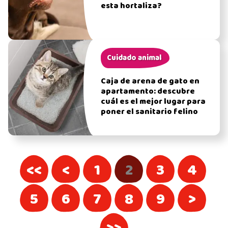
esta hortaliza?
Cuidado animal
Caja de arena de gato en
apartamento: descubre
cuál es el mejor lugar para
poner el sanitario felino
<<
<
1
2
3
4
5
6
7
8
9
>